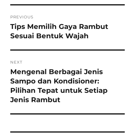
Navigasi
PREVIOUS
pos
Tips Memilih Gaya Rambut
Previous
post:
Sesuai Bentuk Wajah
NEXT
Mengenal Berbagai Jenis
Next
post:
Sampo dan Kondisioner:
Pilihan Tepat untuk Setiap
Jenis Rambut