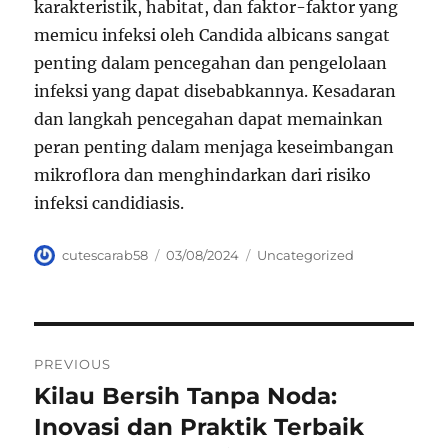
karakteristik, habitat, dan faktor-faktor yang
memicu infeksi oleh Candida albicans sangat
penting dalam pencegahan dan pengelolaan
infeksi yang dapat disebabkannya. Kesadaran
dan langkah pencegahan dapat memainkan
peran penting dalam menjaga keseimbangan
mikroflora dan menghindarkan dari risiko
infeksi candidiasis.
Author
Posted
Categories
cutescarab58
03/08/2024
Uncategorized
on
Navigasi
PREVIOUS
pos
Kilau Bersih Tanpa Noda:
Previous
post:
Inovasi dan Praktik Terbaik