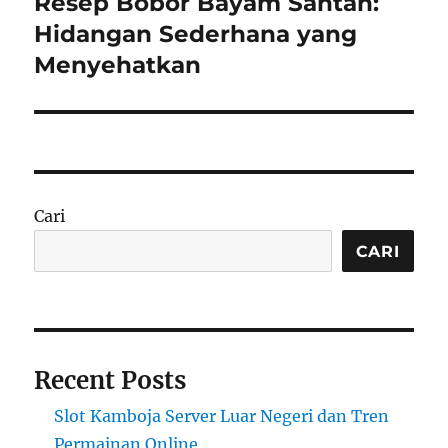
Resep Bobor Bayam Santan:
Next
post:
Hidangan Sederhana yang
Menyehatkan
Cari
CARI
Recent Posts
Slot Kamboja Server Luar Negeri dan Tren
Permainan Online