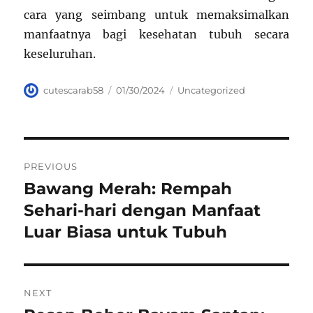
cara yang seimbang untuk memaksimalkan
manfaatnya bagi kesehatan tubuh secara
keseluruhan.
Author
Posted
Categories
cutescarab58
01/30/2024
Uncategorized
on
Navigasi
PREVIOUS
pos
Bawang Merah: Rempah
Previous
post:
Sehari-hari dengan Manfaat
Luar Biasa untuk Tubuh
NEXT