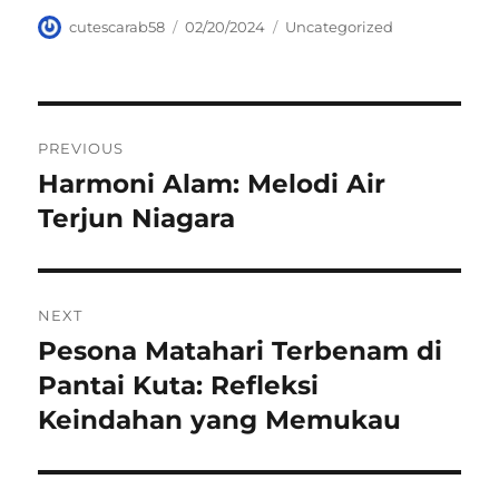
Author
Posted
Categories
cutescarab58
02/20/2024
Uncategorized
on
Navigasi
PREVIOUS
pos
Harmoni Alam: Melodi Air
Previous
post:
Terjun Niagara
NEXT
Pesona Matahari Terbenam di
Next
post:
Pantai Kuta: Refleksi
Keindahan yang Memukau