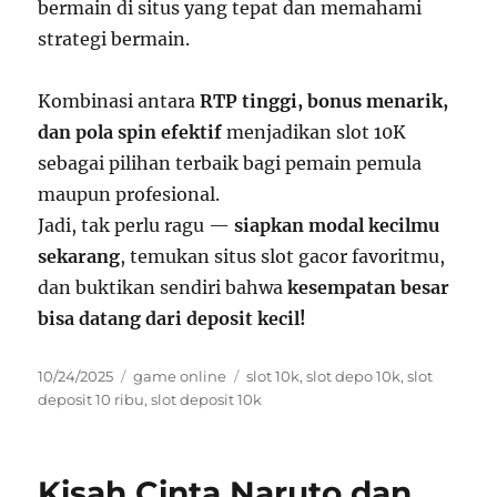
bermain di situs yang tepat dan memahami
strategi bermain.
Kombinasi antara
RTP tinggi, bonus menarik,
dan pola spin efektif
menjadikan slot 10K
sebagai pilihan terbaik bagi pemain pemula
maupun profesional.
Jadi, tak perlu ragu —
siapkan modal kecilmu
sekarang
, temukan situs slot gacor favoritmu,
dan buktikan sendiri bahwa
kesempatan besar
bisa datang dari deposit kecil!
Posted
Categories
Tags
10/24/2025
game online
slot 10k
,
slot depo 10k
,
slot
on
deposit 10 ribu
,
slot deposit 10k
Kisah Cinta Naruto dan