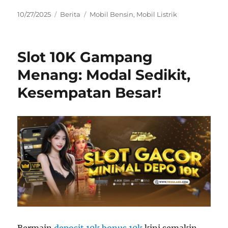
Posted
Categories
Tags
10/27/2025
Berita
Mobil Bensin
,
Mobil Listrik
on
Slot 10K Gampang
Menang: Modal Sedikit,
Kesempatan Besar!
Bermain
deposit 10k bonus 10k
kini semakin