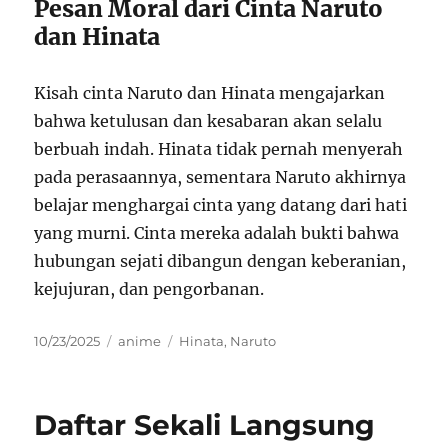
Pesan Moral dari Cinta Naruto
dan Hinata
Kisah cinta Naruto dan Hinata mengajarkan
bahwa ketulusan dan kesabaran akan selalu
berbuah indah. Hinata tidak pernah menyerah
pada perasaannya, sementara Naruto akhirnya
belajar menghargai cinta yang datang dari hati
yang murni. Cinta mereka adalah bukti bahwa
hubungan sejati dibangun dengan keberanian,
kejujuran, dan pengorbanan.
Posted
Categories
Tags
10/23/2025
anime
Hinata
,
Naruto
on
Daftar Sekali Langsung