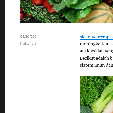
Posted
09/30/2024
sickofyourcrap.
on
Categories
Makanan
meningkatkan si
antioksidan yan
Berikut adalah
sistem imun da