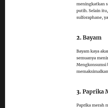
meningkatkan s
putih. Selain it
sulforaphane, y
2.
Bayam
Bayam kaya akan
semuanya menin
Mengkonsumsi b
memaksimalkan 
3.
Paprika 
Paprika merah m