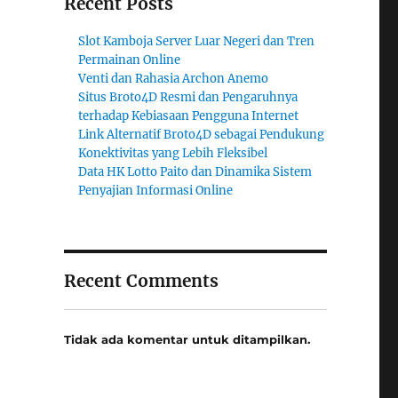
Recent Posts
Slot Kamboja Server Luar Negeri dan Tren
Permainan Online
Venti dan Rahasia Archon Anemo
Situs Broto4D Resmi dan Pengaruhnya
terhadap Kebiasaan Pengguna Internet
Link Alternatif Broto4D sebagai Pendukung
Konektivitas yang Lebih Fleksibel
Data HK Lotto Paito dan Dinamika Sistem
Penyajian Informasi Online
Recent Comments
Tidak ada komentar untuk ditampilkan.