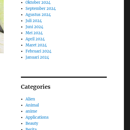
Oktober 2024
September 2024
Agustus 2024
Juli 2024
Juni 2024
Mei 2024
April 2024
Maret 2024
Februari 2024
Januari 2024
Categories
Alien
Animal
anime
Applications
Beauty
Berita