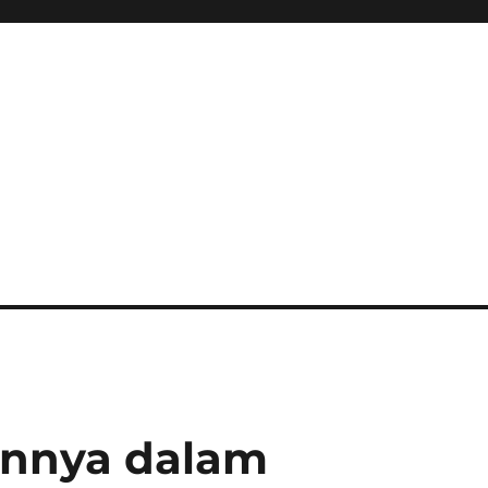
annya dalam