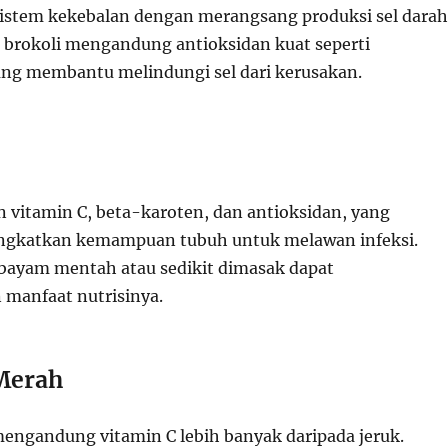
istem kekebalan dengan merangsang produksi sel darah
u, brokoli mengandung antioksidan kuat seperti
ang membantu melindungi sel dari kerusakan.
 vitamin C, beta-karoten, dan antioksidan, yang
gkatkan kemampuan tubuh untuk melawan infeksi.
ayam mentah atau sedikit dimasak dapat
manfaat nutrisinya.
Merah
engandung vitamin C lebih banyak daripada jeruk.