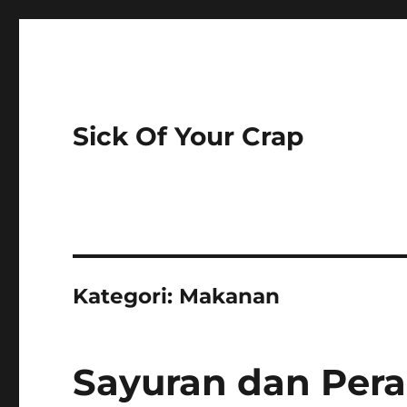
Sick Of Your Crap
Kategori:
Makanan
Sayuran dan Per