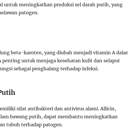
al untuk meningkatkan produksi sel darah putih, yang
melawan patogen.
ung beta-karoten, yang diubah menjadi vitamin A dala
A penting untuk menjaga kesehatan kulit dan selaput
fungsi sebagai penghalang terhadap infeksi.
Putih
iliki sifat antibakteri dan antivirus alami. Allicin,
dalam bawang putih, dapat membantu meningkatkan
an tubuh terhadap patogen.