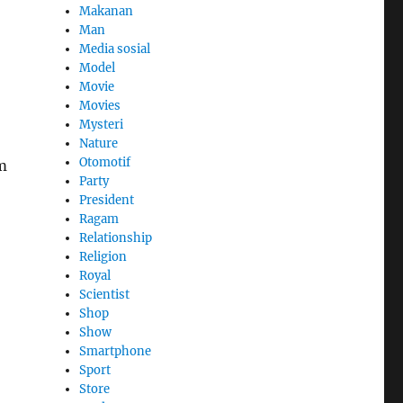
Makanan
Man
Media sosial
Model
Movie
Movies
Mysteri
Nature
Otomotif
m
Party
President
Ragam
Relationship
Religion
Royal
Scientist
Shop
Show
Smartphone
Sport
Store