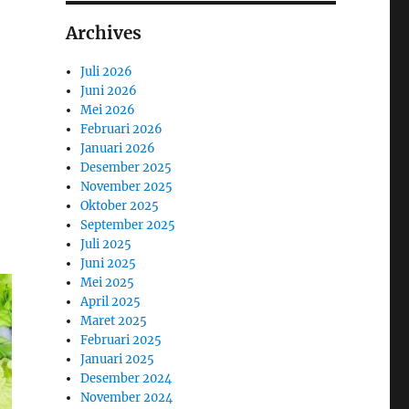
Archives
Juli 2026
Juni 2026
Mei 2026
Februari 2026
Januari 2026
Desember 2025
November 2025
Oktober 2025
September 2025
Juli 2025
Juni 2025
Mei 2025
April 2025
Maret 2025
Februari 2025
Januari 2025
Desember 2024
November 2024