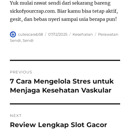
Yuk mulai rawat sendi dari sekarang bareng
sickofyourcrap.com. Biar kamu bisa tetap aktif,
gesit, dan bebas nyeri sampai usia berapa pun!
Author
Posted
Categories
Tags
cutescarab58
07/12/2025
Kesehatan
Perawatan
on
Sendi
,
Sendi
Navigasi
PREVIOUS
pos
7 Cara Mengelola Stres untuk
Previous
post:
Menjaga Kesehatan Vaskular
NEXT
Review Lengkap Slot Gacor
Next