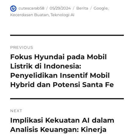
Author
Posted
Categories
Tags
cutescarab58
05/29/2024
Berita
Google
,
on
Kecerdasan Buatan
,
Teknologi AI
Navigasi
PREVIOUS
pos
Fokus Hyundai pada Mobil
Previous
post:
Listrik di Indonesia:
Penyelidikan Insentif Mobil
Hybrid dan Potensi Santa Fe
NEXT
Implikasi Kekuatan AI dalam
Next
post:
Analisis Keuangan: Kinerja