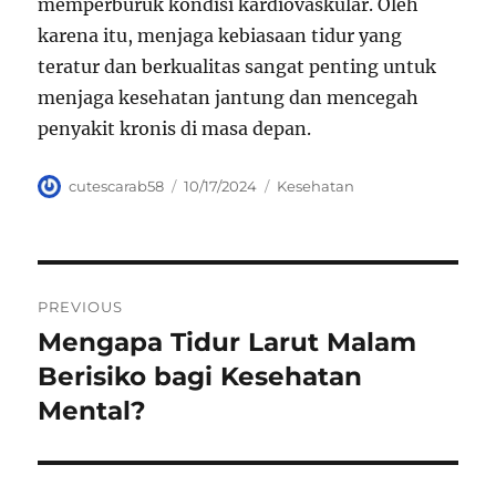
memperburuk kondisi kardiovaskular. Oleh
karena itu, menjaga kebiasaan tidur yang
teratur dan berkualitas sangat penting untuk
menjaga kesehatan jantung dan mencegah
penyakit kronis di masa depan.
Author
Posted
Categories
cutescarab58
10/17/2024
Kesehatan
on
Navigasi
PREVIOUS
pos
Mengapa Tidur Larut Malam
Previous
post:
Berisiko bagi Kesehatan
Mental?