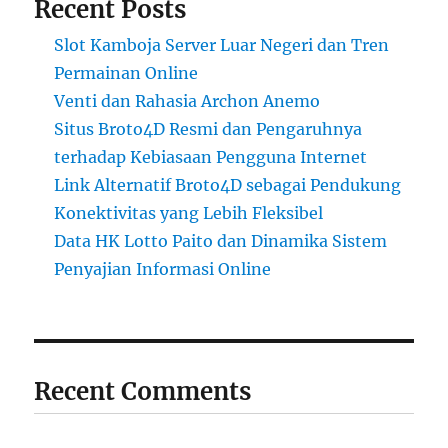
Recent Posts
Slot Kamboja Server Luar Negeri dan Tren
Permainan Online
Venti dan Rahasia Archon Anemo
Situs Broto4D Resmi dan Pengaruhnya
terhadap Kebiasaan Pengguna Internet
Link Alternatif Broto4D sebagai Pendukung
Konektivitas yang Lebih Fleksibel
Data HK Lotto Paito dan Dinamika Sistem
Penyajian Informasi Online
Recent Comments