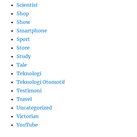
Scientist
Shop
Show
Smartphone
Sport
Store
Study
Tale
Teknologi
Teknologi Otomotif
Testimoni
Travel
Uncategorized
Victorian
YouTube