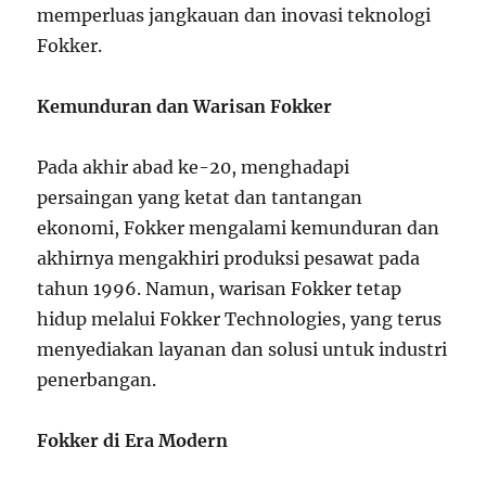
memperluas jangkauan dan inovasi teknologi
Fokker.
Kemunduran dan Warisan Fokker
Pada akhir abad ke-20, menghadapi
persaingan yang ketat dan tantangan
ekonomi, Fokker mengalami kemunduran dan
akhirnya mengakhiri produksi pesawat pada
tahun 1996. Namun, warisan Fokker tetap
hidup melalui Fokker Technologies, yang terus
menyediakan layanan dan solusi untuk industri
penerbangan.
Fokker di Era Modern