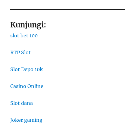
Kunjungi:
slot bet 100
RTP Slot
Slot Depo 10k
Casino Online
Slot dana
Joker gaming