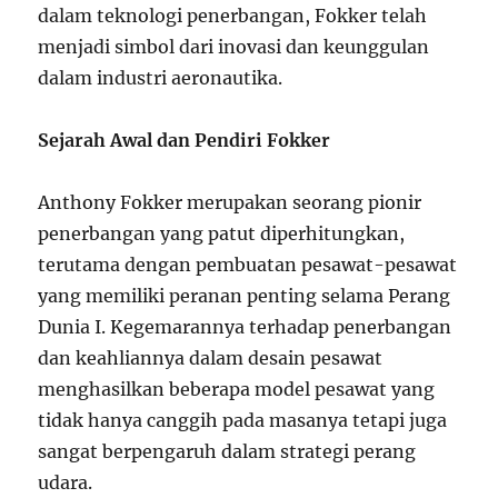
dalam teknologi penerbangan, Fokker telah
menjadi simbol dari inovasi dan keunggulan
dalam industri aeronautika.
Sejarah Awal dan Pendiri Fokker
Anthony Fokker merupakan seorang pionir
penerbangan yang patut diperhitungkan,
terutama dengan pembuatan pesawat-pesawat
yang memiliki peranan penting selama Perang
Dunia I. Kegemarannya terhadap penerbangan
dan keahliannya dalam desain pesawat
menghasilkan beberapa model pesawat yang
tidak hanya canggih pada masanya tetapi juga
sangat berpengaruh dalam strategi perang
udara.