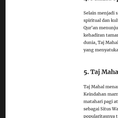
Selain menjadi 
spiritual dan ku
Qur’an menunju
kehadiran taman
dunia, Taj Maha
yang menyatukan
5.
Taj Maha
Taj Mahal menar
Keindahan marm
matahari pagi a
sebagai Situs Wa
popularitasnya 