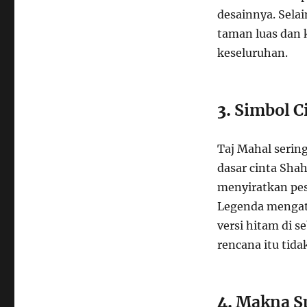
desainnya. Sela
taman luas dan
keseluruhan.
3.
Simbol C
Taj Mahal serin
dasar cinta Sha
menyiratkan pes
Legenda mengat
versi hitam di 
rencana itu tida
4.
Makna Sp