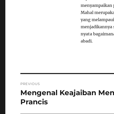
menyampaikan pe
Mahal merupakan
yang melampaui
menjadikannya s
nyata bagaimana
abadi.
Navigasi
PREVIOUS
pos
Mengenal Keajaiban Mena
Previous
post:
Prancis