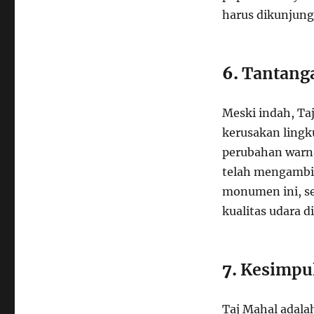
harus dikunjungi
6.
Tantanga
Meski indah, Ta
kerusakan lingk
perubahan warn
telah mengambi
monumen ini, s
kualitas udara di
7.
Kesimpu
Taj Mahal adala