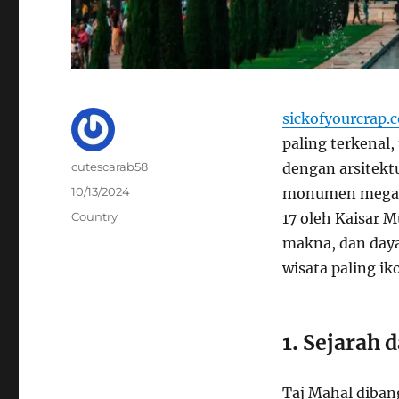
sickofyourcrap.
paling terkenal,
Author
cutescarab58
dengan arsitek
Posted
10/13/2024
monumen megah, 
on
Categories
Country
17 oleh Kaisar M
makna, dan daya
wisata paling ik
1.
Sejarah d
Taj Mahal diban