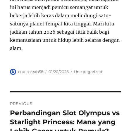
ini harus menjadi pemicu semangat untuk
bekerja lebih keras dalam melindungi satu-
satunya planet tempat kita tinggal. Mari kita
jadikan tahun 2026 sebagai titik balik bagi
kemanusiaan untuk hidup lebih selaras dengan
alam.
Author
Posted
Categories
cutescarab58
01/20/2026
Uncategorized
on
Navigasi
PREVIOUS
pos
Perbandingan Slot Olympus vs
Previous
post:
Starlight Princess: Mana yang
Lebih Gacor untuk Pemula?