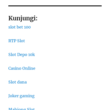
Kunjungi:
slot bet 100
RTP Slot
Slot Depo 10k
Casino Online
Slot dana
Joker gaming
Mahjong Slot