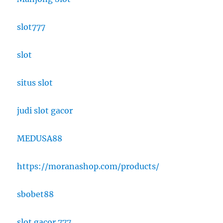
slot777
slot
situs slot
judi slot gacor
MEDUSA88
https://moranashop.com/products/
sbobet88
slot gacor 777