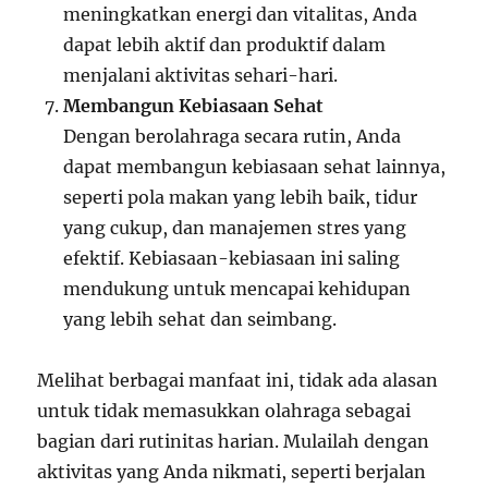
meningkatkan energi dan vitalitas, Anda
dapat lebih aktif dan produktif dalam
menjalani aktivitas sehari-hari.
Membangun Kebiasaan Sehat
Dengan berolahraga secara rutin, Anda
dapat membangun kebiasaan sehat lainnya,
seperti pola makan yang lebih baik, tidur
yang cukup, dan manajemen stres yang
efektif. Kebiasaan-kebiasaan ini saling
mendukung untuk mencapai kehidupan
yang lebih sehat dan seimbang.
Melihat berbagai manfaat ini, tidak ada alasan
untuk tidak memasukkan olahraga sebagai
bagian dari rutinitas harian. Mulailah dengan
aktivitas yang Anda nikmati, seperti berjalan