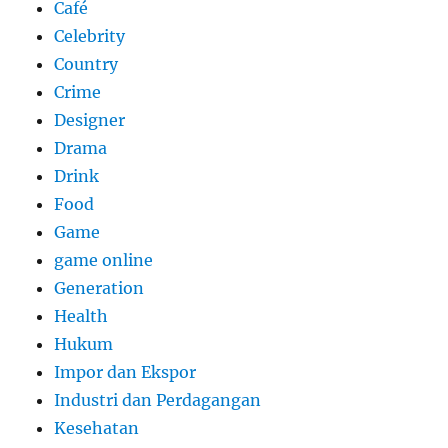
Café
Celebrity
Country
Crime
Designer
Drama
Drink
Food
Game
game online
Generation
Health
Hukum
Impor dan Ekspor
Industri dan Perdagangan
Kesehatan