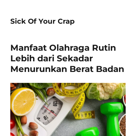
Sick Of Your Crap
Manfaat Olahraga Rutin
Lebih dari Sekadar
Menurunkan Berat Badan