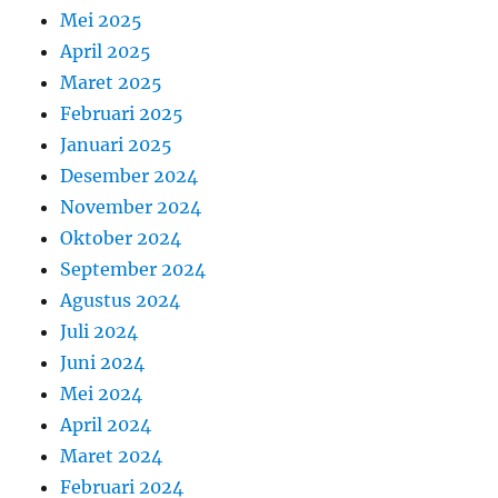
Mei 2025
April 2025
Maret 2025
Februari 2025
Januari 2025
Desember 2024
November 2024
Oktober 2024
September 2024
Agustus 2024
Juli 2024
Juni 2024
Mei 2024
April 2024
Maret 2024
Februari 2024