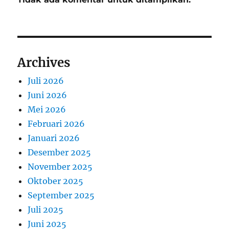
Archives
Juli 2026
Juni 2026
Mei 2026
Februari 2026
Januari 2026
Desember 2025
November 2025
Oktober 2025
September 2025
Juli 2025
Juni 2025