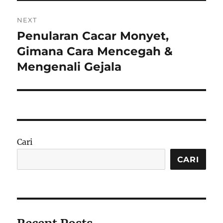
NEXT
Penularan Cacar Monyet,
Next
post:
Gimana Cara Mencegah &
Mengenali Gejala
Cari
CARI