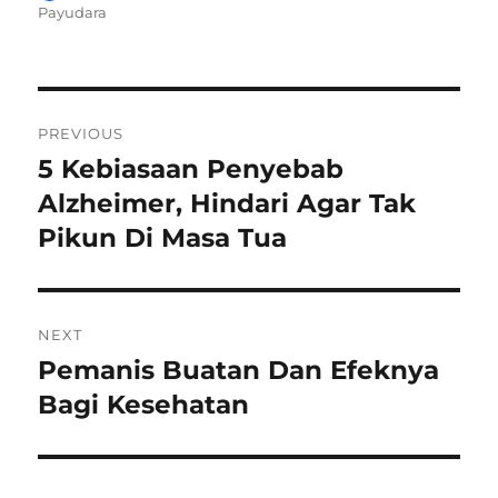
on
Payudara
Navigasi
PREVIOUS
pos
5 Kebiasaan Penyebab
Previous
post:
Alzheimer, Hindari Agar Tak
Pikun Di Masa Tua
NEXT
Pemanis Buatan Dan Efeknya
Next
post:
Bagi Kesehatan