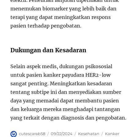
efektif. Penelitian lanjutan diperlukan untuk
menemukan biomarker yang lebih baik dan
terapi yang dapat meningkatkan respons
pasien terhadap pengobatan.
Dukungan dan Kesadaran
Selain aspek medis, dukungan psikososial
untuk pasien kanker payudara HER2-low
sangat penting. Meningkatkan kesadaran
tentang subtipe ini dan menyediakan sumber
daya yang memadai dapat membantu pasien
dan keluarga mereka menghadapi tantangan
yang terkait dengan diagnosis dan pengobatan.
Author
Posted
Categories
Tags
cutescarab58
09/22/2024
Kesehatan
Kanker