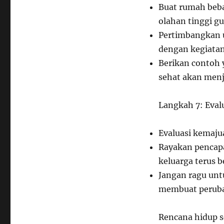
Buat rumah beba
olahan tinggi gu
Pertimbangkan 
dengan kegiatan 
Berikan contoh 
sehat akan men
Langkah 7: Eval
Evaluasi kemajua
Rayakan pencapa
keluarga terus b
Jangan ragu unt
membuat peruba
Rencana hidup s