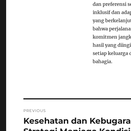
dan preferensi 
inklusif dan ad
yang berkelanju
bahwa perjalana
komitmen jangka
hasil yang diin
setiap keluarga
bahagia.
Navigasi
PREVIOUS
pos
Kesehatan dan Kebugaran
Previous
post: