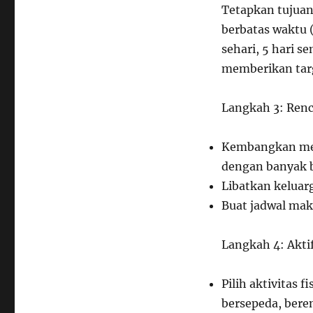
Tetapkan tujuan 
berbatas waktu 
sehari, 5 hari 
memberikan targ
Langkah 3: Ren
Kembangkan me
dengan banyak b
Libatkan keluar
Buat jadwal mak
Langkah 4: Akti
Pilih aktivitas 
bersepeda, beren