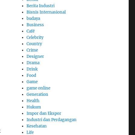
Berita Industri
Bisnis Internasional
budaya
Business
Café
Celebrity
Country
Crime
Designer
Drama
Drink
Food
Game
game online
Generation
Health
Hukum
Impor dan Ekspor
Industri dan Perdagangan
Kesehatan
k
Life