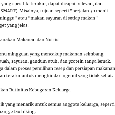
yang spesifik, terukur, dapat dicapai, relevan, dan
(SMART). Misalnya, tujuan seperti “berjalan 30 menit
seminggu” atau “makan sayuran di setiap makan”
et yang jelas.
canakan Makanan dan Nutrisi
nu mingguan yang mencakup makanan seimbang
uah, sayuran, gandum utuh, dan protein tanpa lemak.
ga dalam proses pemilihan resep dan persiapan makanan
an teratur untuk menghindari ngemil yang tidak sehat.
fkan Rutinitas Kebugaran Keluarga
fisik yang menarik untuk semua anggota keluarga, seperti
ang, atau hiking.