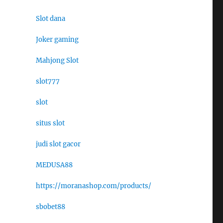
Slot dana
Joker gaming
Mahjong Slot
slot777
slot
situs slot
judi slot gacor
MEDUSA88
https://moranashop.com/products/
sbobet88