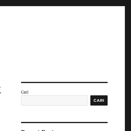
k
Cari
CARI