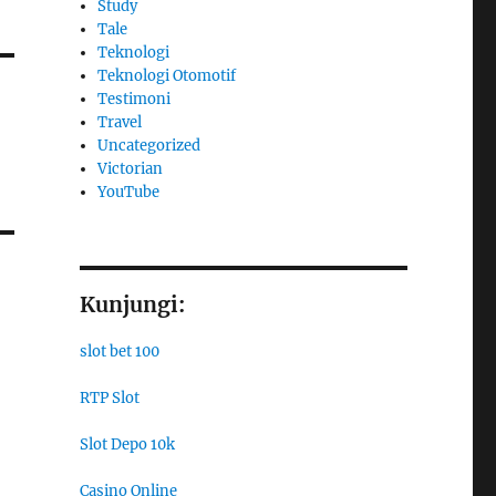
Study
Tale
Teknologi
Teknologi Otomotif
Testimoni
Travel
Uncategorized
Victorian
YouTube
Kunjungi:
slot bet 100
RTP Slot
Slot Depo 10k
Casino Online