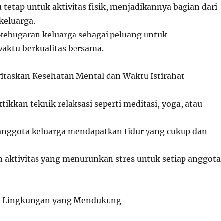
tetap untuk aktivitas fisik, menjadikannya bagian dari
 keluarga.
ebugaran keluarga sebagai peluang untuk
aktu berkualitas bersama.
ritaskan Kesehatan Mental dan Waktu Istirahat
tikkan teknik relaksasi seperti meditasi, yoga, atau
 anggota keluarga mendapatkan tidur yang cukup dan
 aktivitas yang menurunkan stres untuk setiap anggota
t Lingkungan yang Mendukung