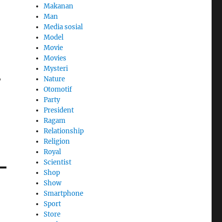
Makanan
Man
Media sosial
Model
Movie
Movies
Mysteri
,
Nature
Otomotif
Party
President
Ragam
Relationship
Religion
Royal
Scientist
Shop
Show
Smartphone
Sport
Store