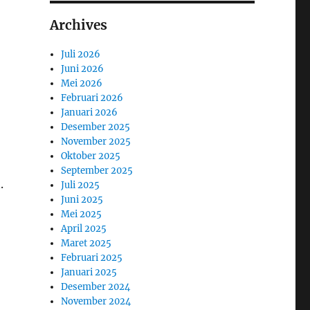
Archives
Juli 2026
Juni 2026
Mei 2026
Februari 2026
Januari 2026
Desember 2025
November 2025
Oktober 2025
September 2025
.
Juli 2025
Juni 2025
Mei 2025
April 2025
Maret 2025
Februari 2025
Januari 2025
Desember 2024
November 2024