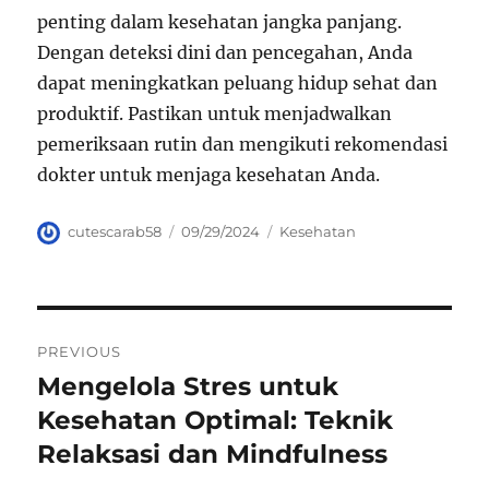
penting dalam kesehatan jangka panjang.
Dengan deteksi dini dan pencegahan, Anda
dapat meningkatkan peluang hidup sehat dan
produktif. Pastikan untuk menjadwalkan
pemeriksaan rutin dan mengikuti rekomendasi
dokter untuk menjaga kesehatan Anda.
Author
Posted
Categories
cutescarab58
09/29/2024
Kesehatan
on
Navigasi
PREVIOUS
pos
Mengelola Stres untuk
Previous
post:
Kesehatan Optimal: Teknik
Relaksasi dan Mindfulness