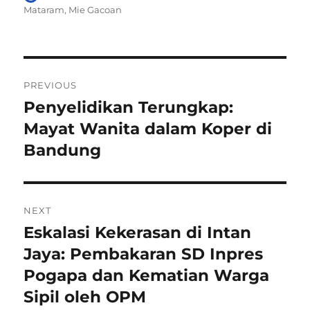
on
Mataram
,
Mie Gacoan
Navigasi
PREVIOUS
pos
Penyelidikan Terungkap:
Previous
post:
Mayat Wanita dalam Koper di
Bandung
NEXT
Eskalasi Kekerasan di Intan
Next
post:
Jaya: Pembakaran SD Inpres
Pogapa dan Kematian Warga
Sipil oleh OPM