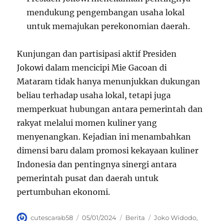
mendukung pengembangan usaha lokal
untuk memajukan perekonomian daerah.
Kunjungan dan partisipasi aktif Presiden
Jokowi dalam mencicipi Mie Gacoan di
Mataram tidak hanya menunjukkan dukungan
beliau terhadap usaha lokal, tetapi juga
memperkuat hubungan antara pemerintah dan
rakyat melalui momen kuliner yang
menyenangkan. Kejadian ini menambahkan
dimensi baru dalam promosi kekayaan kuliner
Indonesia dan pentingnya sinergi antara
pemerintah pusat dan daerah untuk
pertumbuhan ekonomi.
Author
Posted
Categories
Tags
cutescarab58
05/01/2024
Berita
Joko Widodo
,