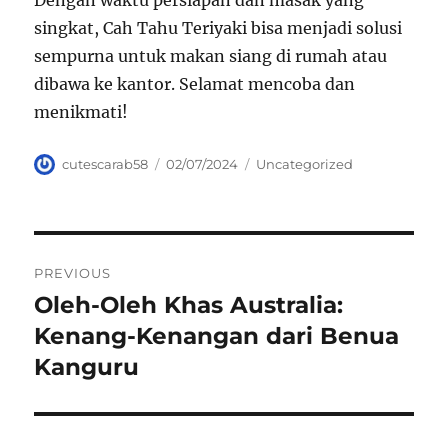
Dengan waktu persiapan dan masak yang
singkat, Cah Tahu Teriyaki bisa menjadi solusi
sempurna untuk makan siang di rumah atau
dibawa ke kantor. Selamat mencoba dan
menikmati!
Author
Posted
Categories
cutescarab58
02/07/2024
Uncategorized
on
Navigasi
PREVIOUS
pos
Oleh-Oleh Khas Australia:
Previous
post:
Kenang-Kenangan dari Benua
Kanguru