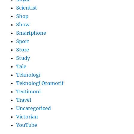
Scientist
Shop
Show
Smartphone
Sport
Store
Study
Tale
Teknologi
Teknologi Otomotif
Testimoni
Travel
Uncategorized
Victorian
YouTube