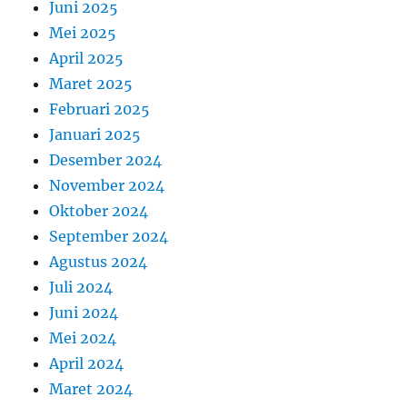
Juni 2025
Mei 2025
April 2025
Maret 2025
Februari 2025
Januari 2025
Desember 2024
November 2024
Oktober 2024
September 2024
Agustus 2024
Juli 2024
Juni 2024
Mei 2024
April 2024
Maret 2024