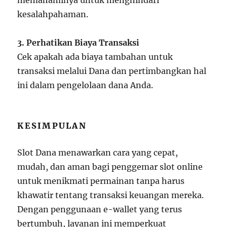
memahaminya untuk menghindari
kesalahpahaman.
3. Perhatikan Biaya Transaksi
Cek apakah ada biaya tambahan untuk
transaksi melalui Dana dan pertimbangkan hal
ini dalam pengelolaan dana Anda.
KESIMPULAN
Slot Dana menawarkan cara yang cepat,
mudah, dan aman bagi penggemar slot online
untuk menikmati permainan tanpa harus
khawatir tentang transaksi keuangan mereka.
Dengan penggunaan e-wallet yang terus
bertumbuh, layanan ini memperkuat