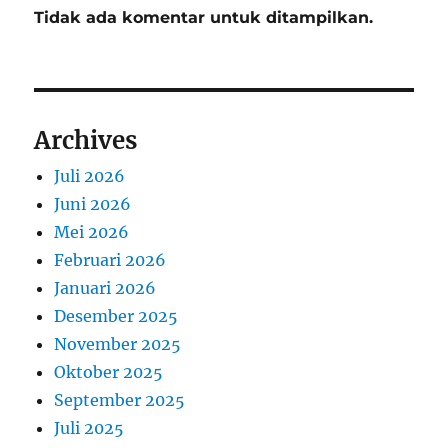
Tidak ada komentar untuk ditampilkan.
Archives
Juli 2026
Juni 2026
Mei 2026
Februari 2026
Januari 2026
Desember 2025
November 2025
Oktober 2025
September 2025
Juli 2025