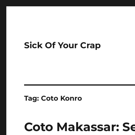
Sick Of Your Crap
Tag:
Coto Konro
Coto Makassar: S