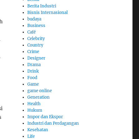
Berita Industri
Bisnis Internasional
budaya
ih
Business
Café
i
Celebrity
Country
Crime
n
Designer
Drama
Drink
Food
Game
game online
Generation
Health
i
Hukum
s
Impor dan Ekspor
Industri dan Perdagangan
Kesehatan
Life