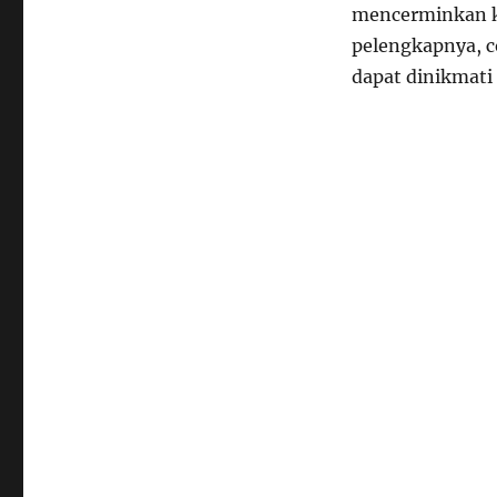
mencerminkan ke
pelengkapnya, c
dapat dinikmati 