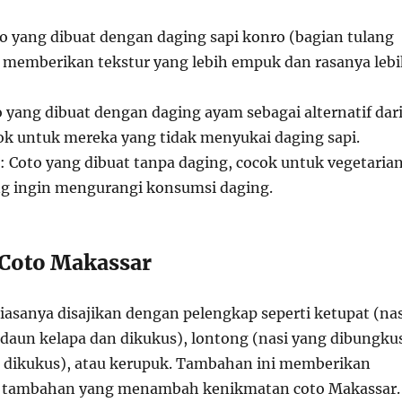
to yang dibuat dengan daging sapi konro (bagian tulang
 memberikan tekstur yang lebih empuk dan rasanya leb
o yang dibuat dengan daging ayam sebagai alternatif dar
cok untuk mereka yang tidak menyukai daging sapi.
: Coto yang dibuat tanpa daging, cocok untuk vegetaria
g ingin mengurangi konsumsi daging.
Coto Makassar
iasanya disajikan dengan pelengkap seperti ketupat (nas
daun kelapa dan dikukus), lontong (nasi yang dibungku
 dikukus), atau kerupuk. Tambahan ini memberikan
sa tambahan yang menambah kenikmatan coto Makassar.