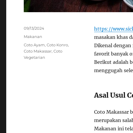
Posted
09/13/2024
https://www.sic
on
Categories
Makanan
masakan khas da
Tags
Coto Ayam
,
Coto Konro
,
Dikenal dengan 
Coto Makassar
,
Coto
favorit banyak 
Vegetarian
Berikut adalah 
menggugah sele
Asal Usul 
Coto Makassar be
merupakan salah
Makanan ini tel