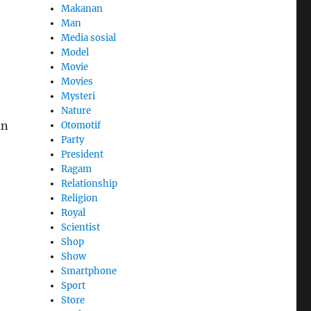
Makanan
Man
Media sosial
Model
Movie
Movies
Mysteri
Nature
an
Otomotif
Party
President
Ragam
Relationship
Religion
Royal
Scientist
Shop
Show
Smartphone
Sport
Store