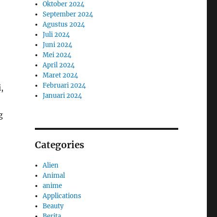
Oktober 2024
September 2024
Agustus 2024
Juli 2024
Juni 2024
Mei 2024
April 2024
Maret 2024
Februari 2024
,
Januari 2024
g
Categories
Alien
Animal
anime
Applications
Beauty
Berita