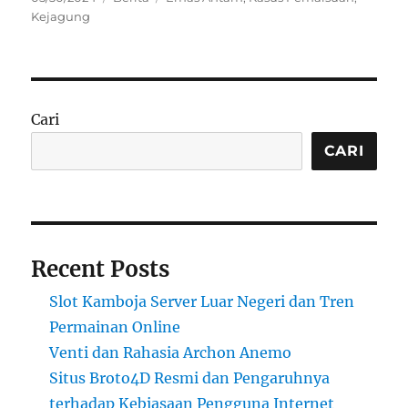
on
Kejagung
Cari
CARI
Recent Posts
Slot Kamboja Server Luar Negeri dan Tren
Permainan Online
Venti dan Rahasia Archon Anemo
Situs Broto4D Resmi dan Pengaruhnya
terhadap Kebiasaan Pengguna Internet