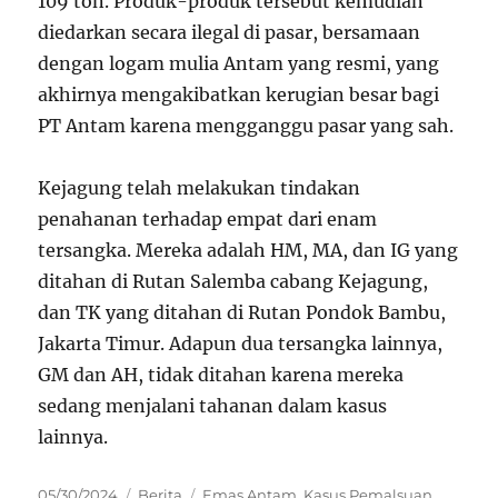
109 ton. Produk-produk tersebut kemudian
diedarkan secara ilegal di pasar, bersamaan
dengan logam mulia Antam yang resmi, yang
akhirnya mengakibatkan kerugian besar bagi
PT Antam karena mengganggu pasar yang sah.
Kejagung telah melakukan tindakan
penahanan terhadap empat dari enam
tersangka. Mereka adalah HM, MA, dan IG yang
ditahan di Rutan Salemba cabang Kejagung,
dan TK yang ditahan di Rutan Pondok Bambu,
Jakarta Timur. Adapun dua tersangka lainnya,
GM dan AH, tidak ditahan karena mereka
sedang menjalani tahanan dalam kasus
lainnya.
Posted
Categories
Tags
05/30/2024
Berita
Emas Antam
,
Kasus Pemalsuan
,