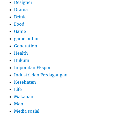
Designer
Drama
Drink
Food
Game
game online
Generation
Health
Hukum
Impor dan Ekspor
Industri dan Perdagangan
Kesehatan
Life
Makanan
Man
Media sosial