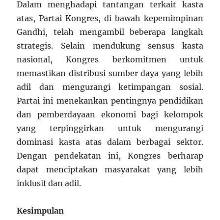
Dalam menghadapi tantangan terkait kasta
atas, Partai Kongres, di bawah kepemimpinan
Gandhi, telah mengambil beberapa langkah
strategis. Selain mendukung sensus kasta
nasional, Kongres berkomitmen untuk
memastikan distribusi sumber daya yang lebih
adil dan mengurangi ketimpangan sosial.
Partai ini menekankan pentingnya pendidikan
dan pemberdayaan ekonomi bagi kelompok
yang terpinggirkan untuk mengurangi
dominasi kasta atas dalam berbagai sektor.
Dengan pendekatan ini, Kongres berharap
dapat menciptakan masyarakat yang lebih
inklusif dan adil.
Kesimpulan