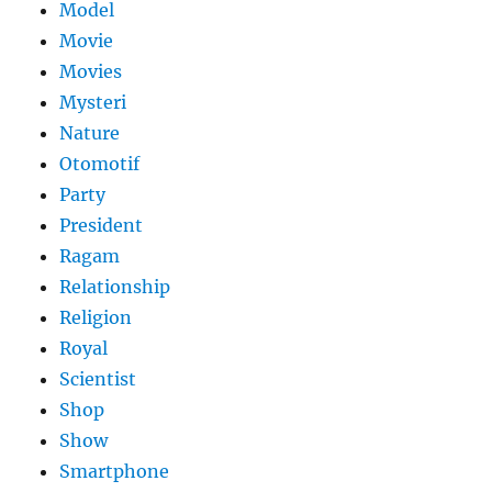
Model
Movie
Movies
Mysteri
Nature
Otomotif
Party
President
Ragam
Relationship
Religion
Royal
Scientist
Shop
Show
Smartphone