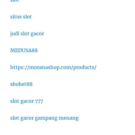
situs slot
judi slot gacor
MEDUSA88
https://moranashop.com/products/
sbobet88
slot gacor 777
slot gacor gampang menang