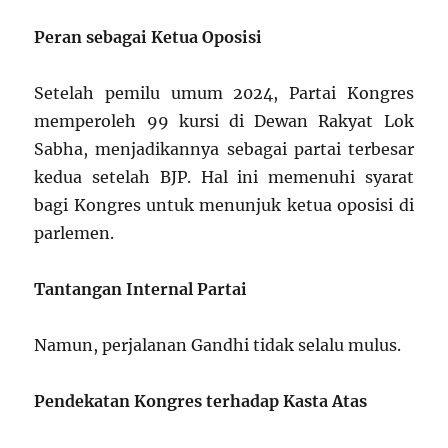
Peran sebagai Ketua Oposisi
Setelah pemilu umum 2024, Partai Kongres
memperoleh 99 kursi di Dewan Rakyat Lok
Sabha, menjadikannya sebagai partai terbesar
kedua setelah BJP. Hal ini memenuhi syarat
bagi Kongres untuk menunjuk ketua oposisi di
parlemen.
Tantangan Internal Partai
Namun, perjalanan Gandhi tidak selalu mulus.
Pendekatan Kongres terhadap Kasta Atas