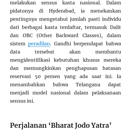
melakukan sensus kasta nasional. Dalam
pidatonya di Hyderabad, ia menekankan
pentingnya mengetahui jumlah pasti individu
dari berbagai kasta terdaftar, termasuk Dalit
dan OBC (Other Backward Classes), dalam
sistem
peradilan
. Gandhi berpendapat bahwa
data tersebut akan membantu
mengidentifikasi kebutuhan khusus mereka
dan memungkinkan penghapusan batasan
reservasi 50 persen yang ada saat ini. Ia
menambahkan bahwa Telangana dapat
menjadi model nasional dalam pelaksanaan
sensus ini.
Perjalanan ‘Bharat Jodo Yatra’