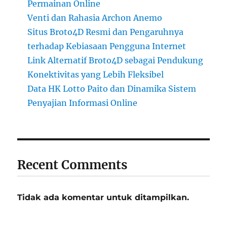
Permainan Online
Venti dan Rahasia Archon Anemo
Situs Broto4D Resmi dan Pengaruhnya
terhadap Kebiasaan Pengguna Internet
Link Alternatif Broto4D sebagai Pendukung
Konektivitas yang Lebih Fleksibel
Data HK Lotto Paito dan Dinamika Sistem
Penyajian Informasi Online
Recent Comments
Tidak ada komentar untuk ditampilkan.