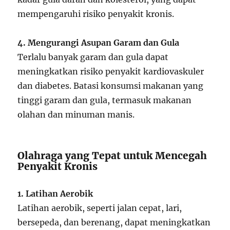
mempengaruhi risiko penyakit kronis.
4. Mengurangi Asupan Garam dan Gula
Terlalu banyak garam dan gula dapat
meningkatkan risiko penyakit kardiovaskuler
dan diabetes. Batasi konsumsi makanan yang
tinggi garam dan gula, termasuk makanan
olahan dan minuman manis.
Olahraga yang Tepat untuk Mencegah
Penyakit Kronis
1. Latihan Aerobik
Latihan aerobik, seperti jalan cepat, lari,
bersepeda, dan berenang, dapat meningkatkan