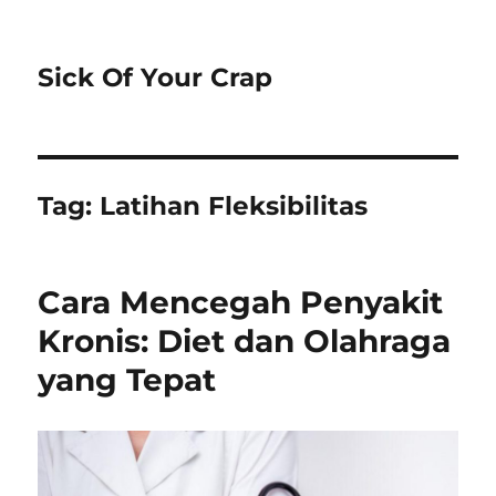
Sick Of Your Crap
Tag:
Latihan Fleksibilitas
Cara Mencegah Penyakit
Kronis: Diet dan Olahraga
yang Tepat