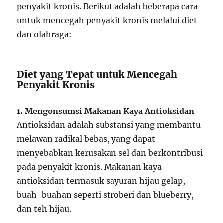
penyakit kronis. Berikut adalah beberapa cara
untuk mencegah penyakit kronis melalui diet
dan olahraga:
Diet yang Tepat untuk Mencegah
Penyakit Kronis
1. Mengonsumsi Makanan Kaya Antioksidan
Antioksidan adalah substansi yang membantu
melawan radikal bebas, yang dapat
menyebabkan kerusakan sel dan berkontribusi
pada penyakit kronis. Makanan kaya
antioksidan termasuk sayuran hijau gelap,
buah-buahan seperti stroberi dan blueberry,
dan teh hijau.