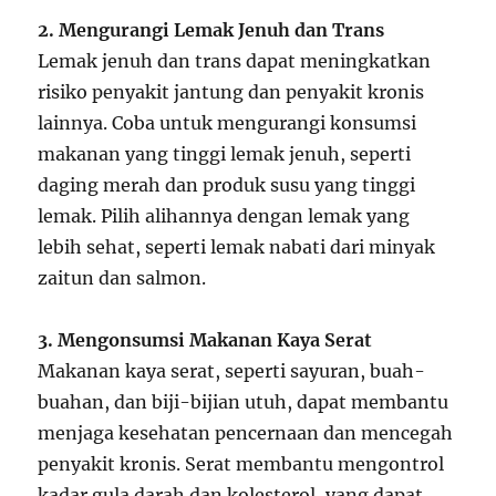
2. Mengurangi Lemak Jenuh dan Trans
Lemak jenuh dan trans dapat meningkatkan
risiko penyakit jantung dan penyakit kronis
lainnya. Coba untuk mengurangi konsumsi
makanan yang tinggi lemak jenuh, seperti
daging merah dan produk susu yang tinggi
lemak. Pilih alihannya dengan lemak yang
lebih sehat, seperti lemak nabati dari minyak
zaitun dan salmon.
3. Mengonsumsi Makanan Kaya Serat
Makanan kaya serat, seperti sayuran, buah-
buahan, dan biji-bijian utuh, dapat membantu
menjaga kesehatan pencernaan dan mencegah
penyakit kronis. Serat membantu mengontrol
kadar gula darah dan kolesterol, yang dapat