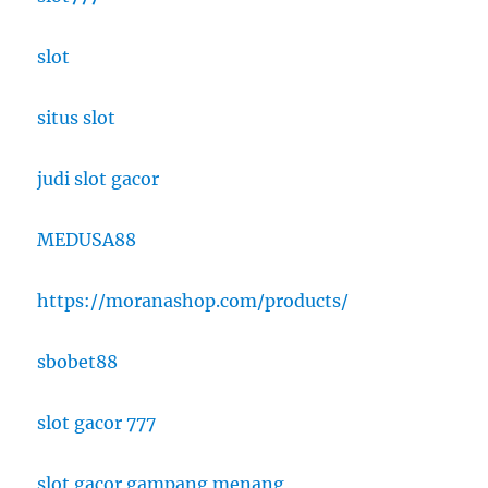
slot
situs slot
judi slot gacor
MEDUSA88
https://moranashop.com/products/
sbobet88
slot gacor 777
slot gacor gampang menang