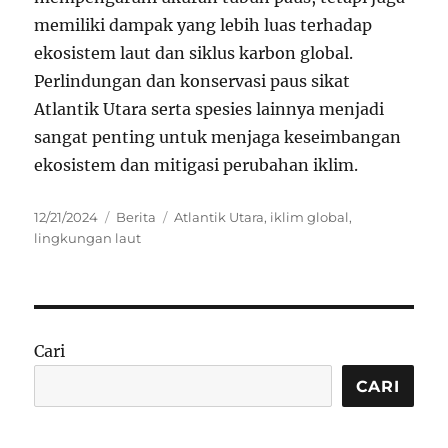
memiliki dampak yang lebih luas terhadap
ekosistem laut dan siklus karbon global.
Perlindungan dan konservasi paus sikat
Atlantik Utara serta spesies lainnya menjadi
sangat penting untuk menjaga keseimbangan
ekosistem dan mitigasi perubahan iklim.
Posted
Categories
Tags
12/21/2024
Berita
Atlantik Utara
,
iklim global
,
on
lingkungan laut
Cari
CARI