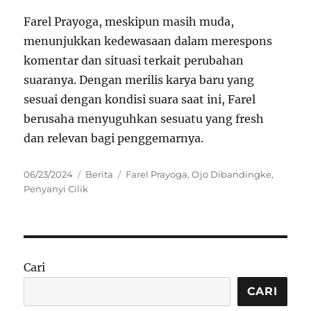
Farel Prayoga, meskipun masih muda,
menunjukkan kedewasaan dalam merespons
komentar dan situasi terkait perubahan
suaranya. Dengan merilis karya baru yang
sesuai dengan kondisi suara saat ini, Farel
berusaha menyuguhkan sesuatu yang fresh
dan relevan bagi penggemarnya.
Posted
Categories
Tags
06/23/2024
Berita
Farel Prayoga
,
Ojo Dibandingke
,
on
Penyanyi Cilik
Cari
CARI