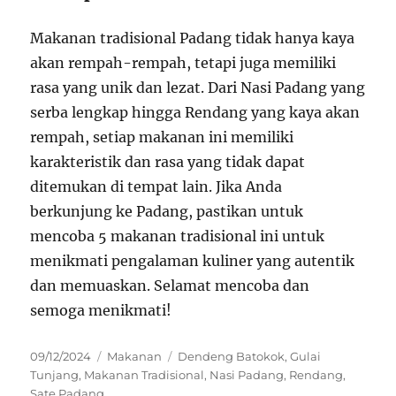
Makanan tradisional Padang tidak hanya kaya
akan rempah-rempah, tetapi juga memiliki
rasa yang unik dan lezat. Dari Nasi Padang yang
serba lengkap hingga Rendang yang kaya akan
rempah, setiap makanan ini memiliki
karakteristik dan rasa yang tidak dapat
ditemukan di tempat lain. Jika Anda
berkunjung ke Padang, pastikan untuk
mencoba 5 makanan tradisional ini untuk
menikmati pengalaman kuliner yang autentik
dan memuaskan. Selamat mencoba dan
semoga menikmati!
Posted
Categories
Tags
09/12/2024
Makanan
Dendeng Batokok
,
Gulai
on
Tunjang
,
Makanan Tradisional
,
Nasi Padang
,
Rendang
,
Sate Padang