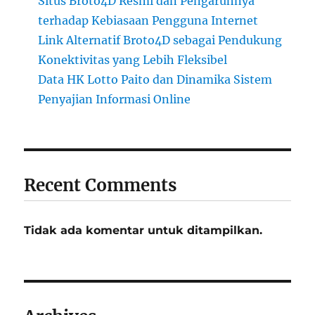
Situs Broto4D Resmi dan Pengaruhnya
terhadap Kebiasaan Pengguna Internet
Link Alternatif Broto4D sebagai Pendukung
Konektivitas yang Lebih Fleksibel
Data HK Lotto Paito dan Dinamika Sistem
Penyajian Informasi Online
Recent Comments
Tidak ada komentar untuk ditampilkan.