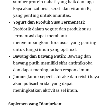
sumber protein nabati yang baik dan juga
kaya akan zat besi, serat, dan vitamin B,
yang penting untuk imunitas.
Yogurt dan Produk Susu Fermentasi
:
Probiotik dalam yogurt dan produk susu
fermentasi dapat membantu
menyeimbangkan flora usus, yang penting
untuk fungsi imun yang optimal.
Bawang dan Bawang Putih
: Bawang dan
bawang putih memiliki sifat antimikroba
dan dapat meningkatkan respons imun.
Jamur
: Jamur seperti shitake dan reishi kaya
akan polisacharida, yang dapat
meningkatkan aktivitas sel imun.
Suplemen yang Dianjurkan
: