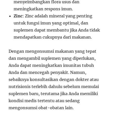
menyeimbangkan flora usus dan
meningkatkan respons imun.
Zinc
: Zinc adalah mineral yang penting
untuk fungsi imun yang optimal, dan
suplemen dapat membantu jika Anda tidak
mendapatkan cukupnya dari makanan.
Dengan mengonsumsi makanan yang tepat
dan mengambil suplemen yang diperlukan,
Anda dapat meningkatkan imunitas tubuh
Anda dan mencegah penyakit. Namun,
sebaiknya konsultasikan dengan dokter atau
nutrisionis terlebih dahulu sebelum memulai
suplemen baru, terutama jika Anda memiliki
kondisi medis tertentu atau sedang
mengonsumsi obat-obatan lain.