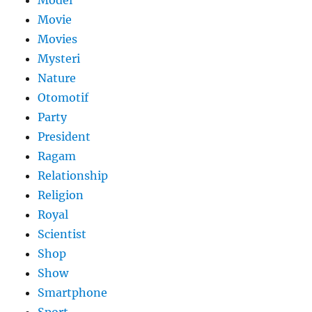
Movie
Movies
Mysteri
Nature
Otomotif
Party
President
Ragam
Relationship
Religion
Royal
Scientist
Shop
Show
Smartphone
Sport