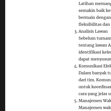
Latihan memang
semakin baik k
bermain dengan 
fleksibilitas dan
Analisis Lawan
Sebelum turnam
tentang lawan An
identifikasi k
dapat menyusun 
Komunikasi Efek
Dalam banyak t
dari tim. Komun
untuk koordinas
cara yang jelas
Manajemen Wak
Manajemen wakt