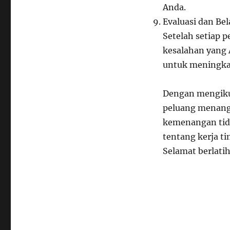
Anda.
Evaluasi dan Bel
Setelah setiap p
kesalahan yang A
untuk meningka
Dengan mengikut
peluang menang
kemenangan tida
tentang kerja ti
Selamat berlati