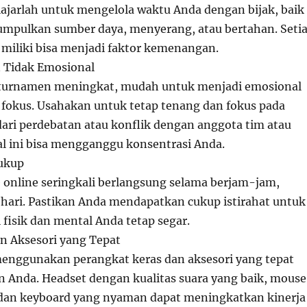
lajarlah untuk mengelola waktu Anda dengan bijak, baik
mpulkan sumber daya, menyerang, atau bertahan. Seti
 miliki bisa menjadi faktor kemenangan.
 Tidak Emosional
 turnamen meningkat, mudah untuk menjadi emosional
 fokus. Usahakan untuk tetap tenang dan fokus pada
ari perdebatan atau konflik dengan anggota tim atau
al ini bisa mengganggu konsentrasi Anda.
Cukup
nline seringkali berlangsung selama berjam-jam,
hari. Pastikan Anda mendapatkan cukup istirahat untuk
fisik dan mental Anda tetap segar.
n Aksesori yang Tepat
enggunakan perangkat keras dan aksesori yang tepat
 Anda. Headset dengan kualitas suara yang baik, mouse
 dan keyboard yang nyaman dapat meningkatkan kinerja