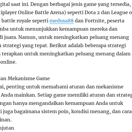
igital saat ini. Dengan berbagai jenis game yang tersedia,
player Online Battle Arena) seperti Dota 2 dan League o
battle royale seperti
medusa88
dan Fortnite, peserta
omba untuk menunjukkan kemampuan mereka dan
di juara. Namun, untuk meningkatkan peluang menang
 strategi yang tepat. Berikut adalah beberapa strategi
a terapkan untuk meningkatkan peluang menang dalam
online.
 dan Mekanisme Game
i, penting untuk memahami aturan dan mekanisme
Anda mainkan. Setiap game memiliki aturan dan strate
Jangan hanya mengandalkan kemampuan Anda untuk
 juga bagaimana sistem poin, kondisi menang, dan cara
inan.
njutan