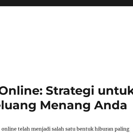
line: Strategi untu
eluang Menang Anda
nline telah menjadi salah satu bentuk hiburan paling