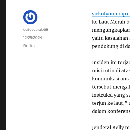
sickofyourcrap.
ke Laut Merah b
Author
cutescarab58
mengungkapkan b
Posted
12/25/2024
yaitu kesalahan
on
Categories
Berita
pendukung di da
Insiden ini terj
misi rutin di at
komunikasi anta
tersebut mengal
instruksi yang s
terjun ke laut,
dalam konferens
Jenderal Kelly