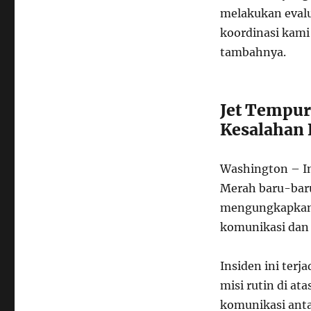
melakukan evalu
koordinasi kami
tambahnya.
Jet Tempur
Kesalahan
Washington – In
Merah baru-baru
mengungkapkan 
komunikasi dan 
Insiden ini terj
misi rutin di at
komunikasi anta