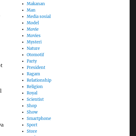
Makanan
Man
a
Media sosial
Model
Movie
Movies
Mysteri
Nature
Otomotif
Party
ot
President
Ragam
Relationship
Religion
l
Royal
Scientist
Shop
Show
Smartphone
ya
Sport
Store