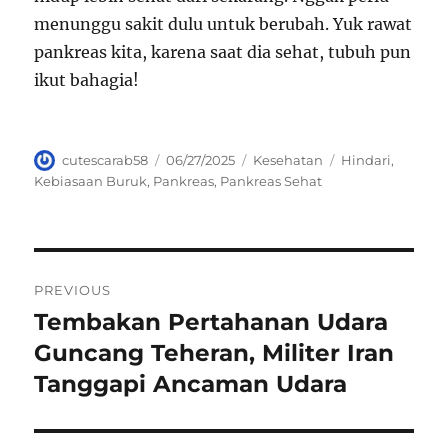
menunggu sakit dulu untuk berubah. Yuk rawat
pankreas kita, karena saat dia sehat, tubuh pun
ikut bahagia!
Author
Posted
Categories
Tags
cutescarab58
06/27/2025
Kesehatan
Hindari
,
on
Kebiasaan Buruk
,
Pankreas
,
Pankreas Sehat
Navigasi
PREVIOUS
pos
Tembakan Pertahanan Udara
Previous
post:
Guncang Teheran, Militer Iran
Tanggapi Ancaman Udara