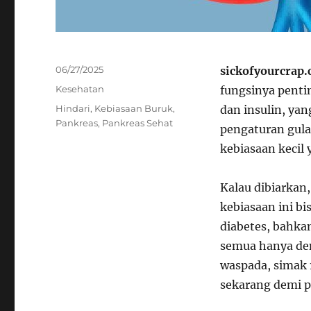
Posted
06/27/2025
sickofyourcrap
on
Categories
Kesehatan
fungsinya penti
Tags
Hindari
,
Kebiasaan Buruk
,
dan insulin, ya
Pankreas
,
Pankreas Sehat
pengaturan gula
kebiasaan kecil 
Kalau dibiarkan
kebiasaan ini bi
diabetes, bahka
semua hanya den
waspada, simak 
sekarang demi p