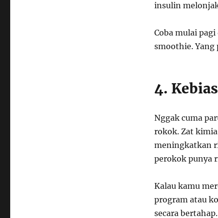
insulin melonjak
Coba mulai pagi 
smoothie. Yang 
4. Kebia
Nggak cuma paru
rokok. Zat kimi
meningkatkan ri
perokok punya ri
Kalau kamu mero
program atau ko
secara bertahap.