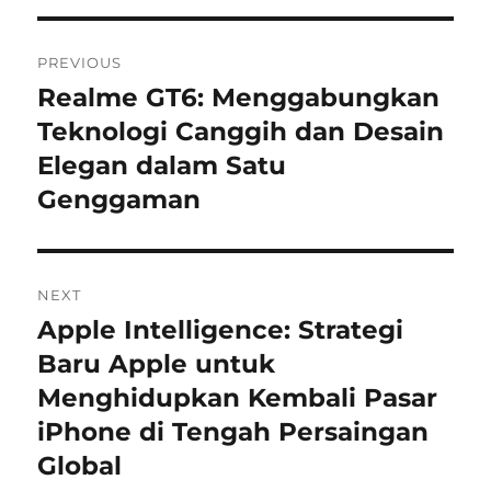
Navigasi
PREVIOUS
pos
Realme GT6: Menggabungkan
Previous
post:
Teknologi Canggih dan Desain
Elegan dalam Satu
Genggaman
NEXT
Apple Intelligence: Strategi
Next
post:
Baru Apple untuk
Menghidupkan Kembali Pasar
iPhone di Tengah Persaingan
Global