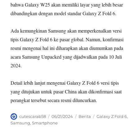
bahwa Galaxy W25 akan memiliki layar yang lebih besar
dibandingkan dengan model standar Galaxy Z Fold 6.
Ada kemungkinan Samsung akan memperkenalkan versi
tipis Galaxy Z Fold 6 ke pasar global. Namun, konfirmasi
resmi mengenai hal ini diharapkan akan diumumkan pada
acara Samsung Unpacked yang dijadwalkan pada 10 Juli
2024.
Detail lebih lanjut mengenai Galaxy Z Fold 6 versi tipis
yang ditujukan untuk pasar China akan dikonfirmasi saat
perangkat tersebut secara resmi diluncurkan.
Author
Posted
Categories
Tags
cutescarab58
06/21/2024
Berita
Galaxy Z Fold 6
,
on
Samsung
,
Smartphone