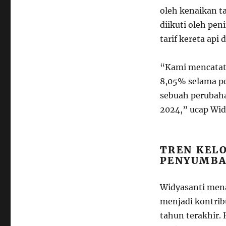
oleh kenaikan t
diikuti oleh pen
tarif kereta api
“Kami mencatat 
8,05% selama pe
sebuah perubaha
2024,” ucap Widy
TREN KEL
PENYUMBA
Widyasanti mena
menjadi kontrib
tahun terakhir. 