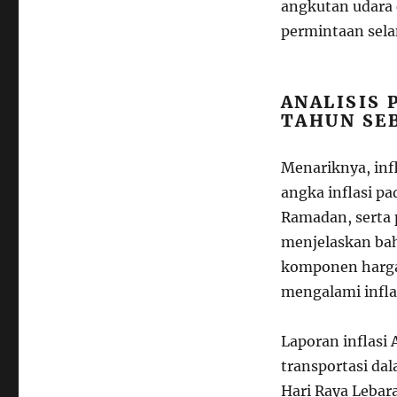
angkutan udara 
permintaan sela
ANALISIS 
TAHUN SE
Menariknya, infl
angka inflasi p
Ramadan, serta 
menjelaskan bah
komponen harga
mengalami infla
Laporan inflasi
transportasi da
Hari Raya Lebara