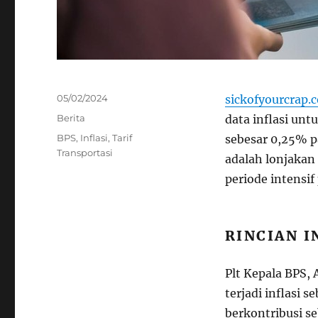
Posted
05/02/2024
sickofyourcrap.
on
Categories
Berita
data inflasi un
Tags
BPS
,
Inflasi
,
Tarif
sebesar 0,25% pa
Transportasi
adalah lonjakan 
periode intensif
RINCIAN I
Plt Kepala BPS,
terjadi inflasi 
berkontribusi se