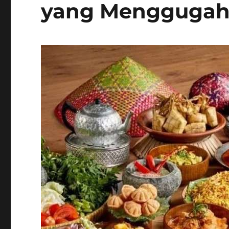
yang Menggugah 