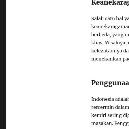
Keanekara
Salah satu hal 
keanekaragamann
berbeda, yang 
khas. Misalnya,
kelezatannya da
menekankan pad
Pengguna
Indonesia adala
tercermin dalam 
kemiri sering 
masakan. Pengg