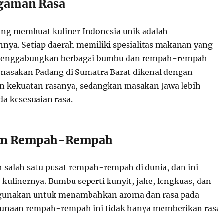
gaman Rasa
yang membuat kuliner Indonesia unik adalah
ya. Setiap daerah memiliki spesialitas makanan yang
menggabungkan berbagai bumbu dan rempah-rempah
 masakan Padang di Sumatra Barat dikenal dengan
n kekuatan rasanya, sedangkan masakan Jawa lebih
a kesesuaian rasa.
an Rempah-Rempah
h salah satu pusat rempah-rempah di dunia, dan ini
kulinernya. Bumbu seperti kunyit, jahe, lengkuas, dan
digunakan untuk menambahkan aroma dan rasa pada
unaan rempah-rempah ini tidak hanya memberikan ras