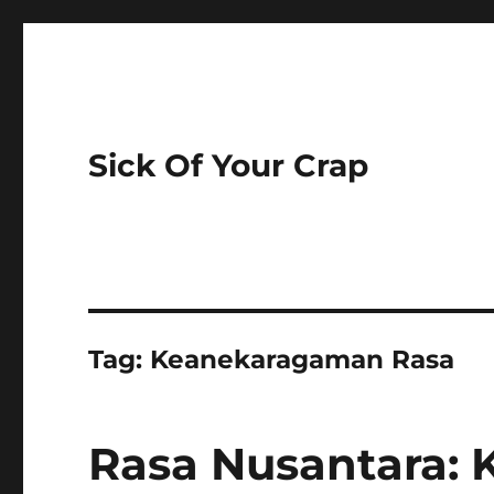
Sick Of Your Crap
Tag:
Keanekaragaman Rasa
Rasa Nusantara: K