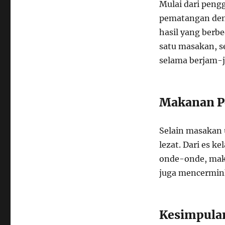
Mulai dari pen
pematangan den
hasil yang berbe
satu masakan, s
selama berjam-j
Makanan P
Selain masakan 
lezat. Dari es k
onde-onde, maka
juga mencermin
Kesimpula