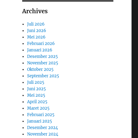
Archives
Juli 2026
Juni 2026
Mei 2026
Februari 2026
Januari 2026
Desember 2025
November 2025
Oktober 2025
September 2025
Juli 2025
Juni 2025
Mei 2025
April 2025
Maret 2025
Februari 2025
Januari 2025
Desember 2024
November 2024