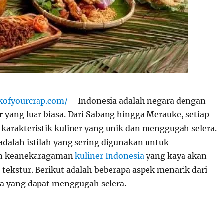
kofyourcrap.com/
– Indonesia adalah negara dengan
 yang luar biasa. Dari Sabang hingga Merauke, setiap
 karakteristik kuliner yang unik dan menggugah selera.
adalah istilah yang sering digunakan untuk
n keanekaragaman
kuliner Indonesia
yang kaya akan
 tekstur. Berikut adalah beberapa aspek menarik dari
ia yang dapat menggugah selera.