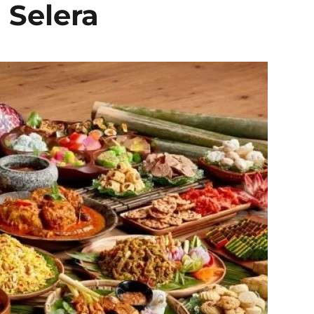
Selera