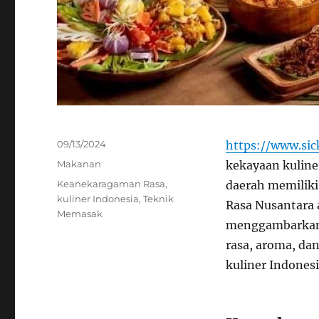
Posted
09/13/2024
https://www.sic
on
Categories
Makanan
kekayaan kuliner
Tags
Keanekaragaman Rasa
,
daerah memiliki
kuliner Indonesia
,
Teknik
Rasa Nusantara 
Memasak
menggambarka
rasa, aroma, dan
kuliner Indones