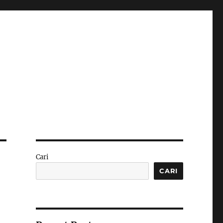
Cari
CARI