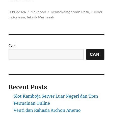
Posted
Categories
Tags
09/13/2024
Makanan
Keanekaragaman Rasa
,
kuliner
on
Indonesia
,
Teknik Memasak
Cari
CARI
Recent Posts
Slot Kamboja Server Luar Negeri dan Tren
Permainan Online
Venti dan Rahasia Archon Anemo