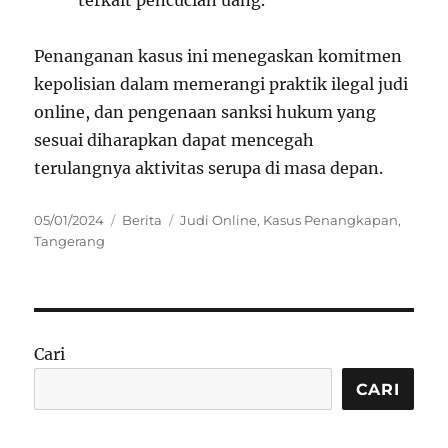
terkait pencucian uang.
Penanganan kasus ini menegaskan komitmen
kepolisian dalam memerangi praktik ilegal judi
online, dan pengenaan sanksi hukum yang
sesuai diharapkan dapat mencegah
terulangnya aktivitas serupa di masa depan.
Posted
Categories
Tags
05/01/2024
Berita
Judi Online
,
Kasus Penangkapan
,
on
Tangerang
Cari
CARI