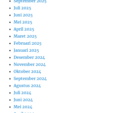
September 2025
Juli 2025
Juni 2025
Mei 2025
April 2025
Maret 2025
Februari 2025
Januari 2025
Desember 2024
November 2024
Oktober 2024
September 2024
Agustus 2024
Juli 2024
Juni 2024
Mei 2024