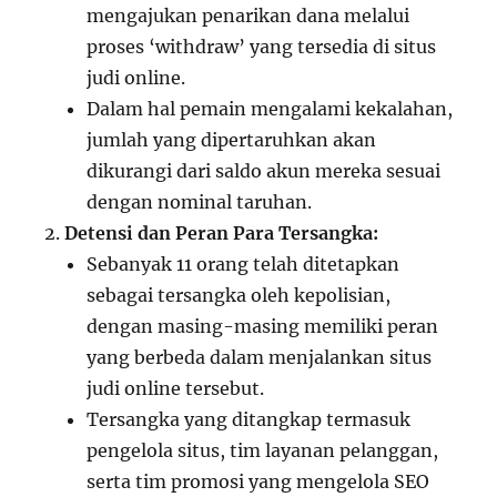
mengajukan penarikan dana melalui
proses ‘withdraw’ yang tersedia di situs
judi online.
Dalam hal pemain mengalami kekalahan,
jumlah yang dipertaruhkan akan
dikurangi dari saldo akun mereka sesuai
dengan nominal taruhan.
Detensi dan Peran Para Tersangka:
Sebanyak 11 orang telah ditetapkan
sebagai tersangka oleh kepolisian,
dengan masing-masing memiliki peran
yang berbeda dalam menjalankan situs
judi online tersebut.
Tersangka yang ditangkap termasuk
pengelola situs, tim layanan pelanggan,
serta tim promosi yang mengelola SEO