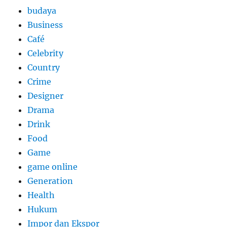
budaya
Business
Café
Celebrity
Country
Crime
Designer
Drama
Drink
Food
Game
game online
Generation
Health
Hukum
Impor dan Ekspor