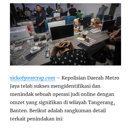
sickofyourcrap.com
– Kepolisian Daerah Metro
Jaya telah sukses mengidentifikasi dan
menindak sebuah operasi judi online dengan
omzet yang signifikan di wilayah Tangerang,
Banten. Berikut adalah rangkuman detail
terkait penindakan ini: