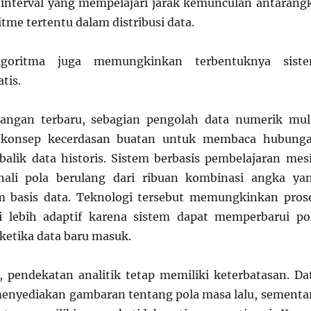
 interval yang mempelajari jarak kemunculan antarang
tme tertentu dalam distribusi data.
lgoritma juga memungkinkan terbentuknya sist
tis.
ngan terbaru, sebagian pengolah data numerik mul
konsep kecerdasan buatan untuk membaca hubung
balik data historis. Sistem berbasis pembelajaran mes
li pola berulang dari ribuan kombinasi angka ya
m basis data. Teknologi tersebut memungkinkan pros
di lebih adaptif karena sistem dapat memperbarui po
 ketika data baru masuk.
 pendekatan analitik tetap memiliki keterbatasan. Da
menyediakan gambaran tentang pola masa lalu, sementa