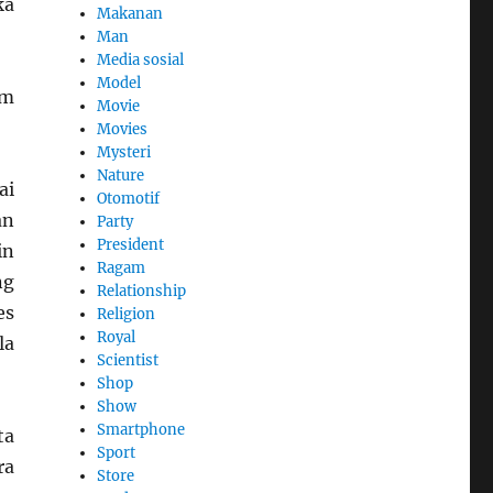
ka
Makanan
Man
Media sosial
Model
em
Movie
Movies
Mysteri
Nature
ai
Otomotif
an
Party
President
in
Ragam
ng
Relationship
es
Religion
Royal
la
Scientist
Shop
Show
Smartphone
ta
Sport
ra
Store