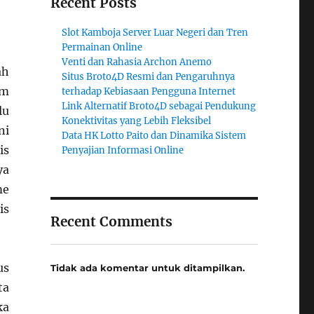
Recent Posts
Slot Kamboja Server Luar Negeri dan Tren
Permainan Online
Venti dan Rahasia Archon Anemo
ah
Situs Broto4D Resmi dan Pengaruhnya
am
terhadap Kebiasaan Pengguna Internet
Link Alternatif Broto4D sebagai Pendukung
lu
Konektivitas yang Lebih Fleksibel
ni
Data HK Lotto Paito dan Dinamika Sistem
is
Penyajian Informasi Online
ya
me
is
Recent Comments
us
Tidak ada komentar untuk ditampilkan.
ta
ka