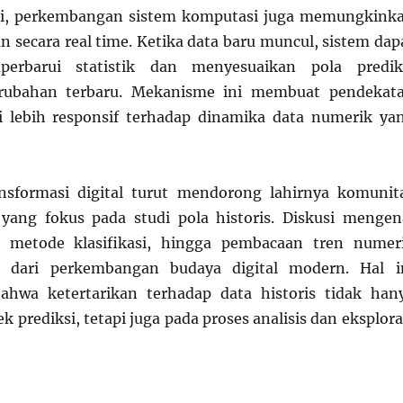
sasi, perkembangan sistem komputasi juga memungkink
an secara real time. Ketika data baru muncul, sistem dap
erbarui statistik dan menyesuaikan pola predik
erubahan terbaru. Mekanisme ini membuat pendekat
i lebih responsif terhadap dinamika data numerik ya
ransformasi digital turut mendorong lahirnya komunit
yang fokus pada studi pola historis. Diskusi mengen
a, metode klasifikasi, hingga pembacaan tren numer
n dari perkembangan budaya digital modern. Hal i
hwa ketertarikan terhadap data historis tidak han
k prediksi, tetapi juga pada proses analisis dan eksplora