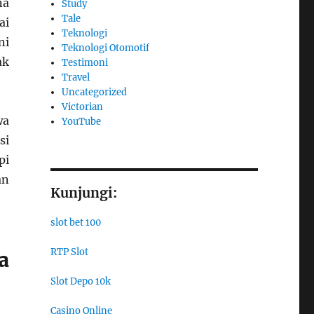
na
Study
Tale
ai
Teknologi
ni
Teknologi Otomotif
ak
Testimoni
Travel
Uncategorized
Victorian
wa
YouTube
si
pi
an
Kunjungi:
slot bet 100
RTP Slot
a
Slot Depo 10k
Casino Online