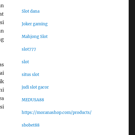
an
Slot dana
at
si
Joker gaming
an
Mahjong Slot
ng
slot777
slot
as
ai
situs slot
ik
judi slot gacor
ni
ya
MEDUSA88
si
https://moranashop.com/products/
sbobet88