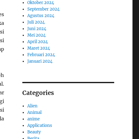
Oktober 2024
September 2024
es
Agustus 2024
Juli 2024
ka
Juni 2024
si
Mei 2024
si
April 2024
Maret 2024
ap
Februari 2024
Januari 2024
eh
l.
Categories
ar
gi
Alien
si
Animal
la
anime
Applications
Beauty
Berita