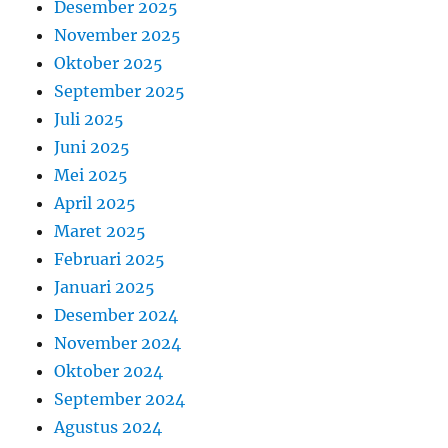
Desember 2025
November 2025
Oktober 2025
September 2025
Juli 2025
Juni 2025
Mei 2025
April 2025
Maret 2025
Februari 2025
Januari 2025
Desember 2024
November 2024
Oktober 2024
September 2024
Agustus 2024