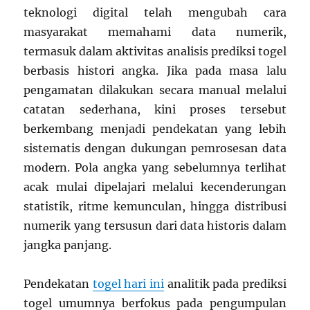
teknologi digital telah mengubah cara
masyarakat memahami data numerik,
termasuk dalam aktivitas analisis prediksi togel
berbasis histori angka. Jika pada masa lalu
pengamatan dilakukan secara manual melalui
catatan sederhana, kini proses tersebut
berkembang menjadi pendekatan yang lebih
sistematis dengan dukungan pemrosesan data
modern. Pola angka yang sebelumnya terlihat
acak mulai dipelajari melalui kecenderungan
statistik, ritme kemunculan, hingga distribusi
numerik yang tersusun dari data historis dalam
jangka panjang.
Pendekatan
togel hari ini
analitik pada prediksi
togel umumnya berfokus pada pengumpulan