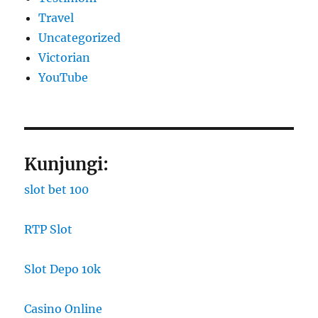
Travel
Uncategorized
Victorian
YouTube
Kunjungi:
slot bet 100
RTP Slot
Slot Depo 10k
Casino Online