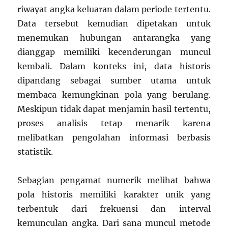
riwayat angka keluaran dalam periode tertentu.
Data tersebut kemudian dipetakan untuk
menemukan hubungan antarangka yang
dianggap memiliki kecenderungan muncul
kembali. Dalam konteks ini, data historis
dipandang sebagai sumber utama untuk
membaca kemungkinan pola yang berulang.
Meskipun tidak dapat menjamin hasil tertentu,
proses analisis tetap menarik karena
melibatkan pengolahan informasi berbasis
statistik.
Sebagian pengamat numerik melihat bahwa
pola historis memiliki karakter unik yang
terbentuk dari frekuensi dan interval
kemunculan angka. Dari sana muncul metode