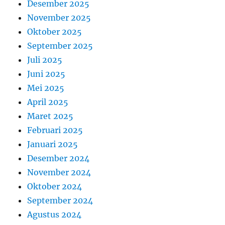
Desember 2025
November 2025
Oktober 2025
September 2025
Juli 2025
Juni 2025
Mei 2025
April 2025
Maret 2025
Februari 2025
Januari 2025
Desember 2024
November 2024
Oktober 2024
September 2024
Agustus 2024