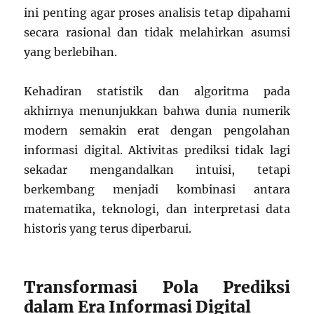
ini penting agar proses analisis tetap dipahami
secara rasional dan tidak melahirkan asumsi
yang berlebihan.
Kehadiran statistik dan algoritma pada
akhirnya menunjukkan bahwa dunia numerik
modern semakin erat dengan pengolahan
informasi digital. Aktivitas prediksi tidak lagi
sekadar mengandalkan intuisi, tetapi
berkembang menjadi kombinasi antara
matematika, teknologi, dan interpretasi data
historis yang terus diperbarui.
Transformasi Pola Prediksi
dalam Era Informasi Digital