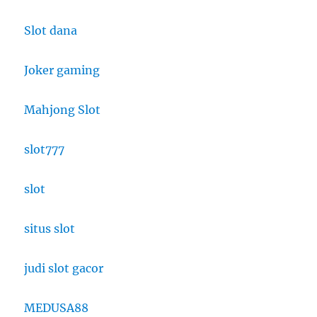
Slot dana
Joker gaming
Mahjong Slot
slot777
slot
situs slot
judi slot gacor
MEDUSA88