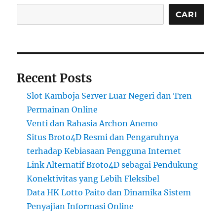
CARI
Recent Posts
Slot Kamboja Server Luar Negeri dan Tren
Permainan Online
Venti dan Rahasia Archon Anemo
Situs Broto4D Resmi dan Pengaruhnya
terhadap Kebiasaan Pengguna Internet
Link Alternatif Broto4D sebagai Pendukung
Konektivitas yang Lebih Fleksibel
Data HK Lotto Paito dan Dinamika Sistem
Penyajian Informasi Online