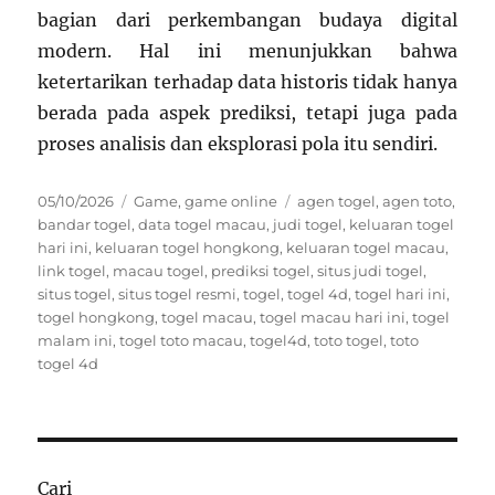
bagian dari perkembangan budaya digital
modern. Hal ini menunjukkan bahwa
ketertarikan terhadap data historis tidak hanya
berada pada aspek prediksi, tetapi juga pada
proses analisis dan eksplorasi pola itu sendiri.
Posted
Categories
Tags
05/10/2026
Game
,
game online
agen togel
,
agen toto
,
on
bandar togel
,
data togel macau
,
judi togel
,
keluaran togel
hari ini
,
keluaran togel hongkong
,
keluaran togel macau
,
link togel
,
macau togel
,
prediksi togel
,
situs judi togel
,
situs togel
,
situs togel resmi
,
togel
,
togel 4d
,
togel hari ini
,
togel hongkong
,
togel macau
,
togel macau hari ini
,
togel
malam ini
,
togel toto macau
,
togel4d
,
toto togel
,
toto
togel 4d
Cari