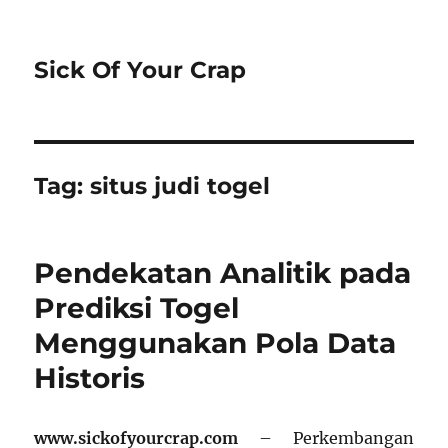
Sick Of Your Crap
Tag:
situs judi togel
Pendekatan Analitik pada
Prediksi Togel
Menggunakan Pola Data
Historis
www.sickofyourcrap.com
– Perkembangan