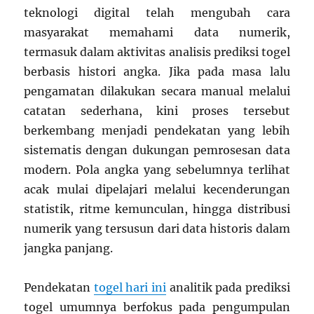
teknologi digital telah mengubah cara
masyarakat memahami data numerik,
termasuk dalam aktivitas analisis prediksi togel
berbasis histori angka. Jika pada masa lalu
pengamatan dilakukan secara manual melalui
catatan sederhana, kini proses tersebut
berkembang menjadi pendekatan yang lebih
sistematis dengan dukungan pemrosesan data
modern. Pola angka yang sebelumnya terlihat
acak mulai dipelajari melalui kecenderungan
statistik, ritme kemunculan, hingga distribusi
numerik yang tersusun dari data historis dalam
jangka panjang.
Pendekatan
togel hari ini
analitik pada prediksi
togel umumnya berfokus pada pengumpulan