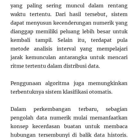
yang paling sering muncul dalam rentang
waktu tertentu. Dari hasil tersebut, sistem
dapat menyusun kecenderungan numerik yang
dianggap memiliki peluang lebih besar untuk
kembali tampil. Selain itu, terdapat pula
metode analisis interval yang mempelajari
jarak kemunculan antarangka untuk mencari
ritme tertentu dalam distribusi data.
Penggunaan algoritma juga memungkinkan
terbentuknya sistem klasifikasi otomatis.
Dalam perkembangan terbaru, sebagian
pengolah data numerik mulai memanfaatkan
konsep kecerdasan buatan untuk membaca
hubungan tersembunyi di balik data historis.