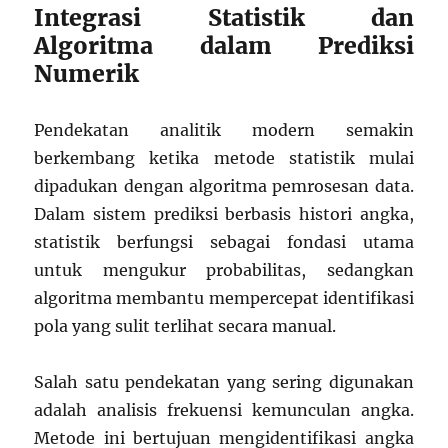
Integrasi Statistik dan
Algoritma dalam Prediksi
Numerik
Pendekatan analitik modern semakin
berkembang ketika metode statistik mulai
dipadukan dengan algoritma pemrosesan data.
Dalam sistem prediksi berbasis histori angka,
statistik berfungsi sebagai fondasi utama
untuk mengukur probabilitas, sedangkan
algoritma membantu mempercepat identifikasi
pola yang sulit terlihat secara manual.
Salah satu pendekatan yang sering digunakan
adalah analisis frekuensi kemunculan angka.
Metode ini bertujuan mengidentifikasi angka