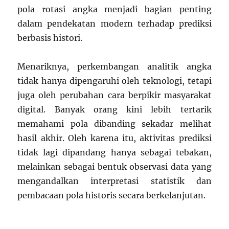
pola rotasi angka menjadi bagian penting
dalam pendekatan modern terhadap prediksi
berbasis histori.
Menariknya, perkembangan analitik angka
tidak hanya dipengaruhi oleh teknologi, tetapi
juga oleh perubahan cara berpikir masyarakat
digital. Banyak orang kini lebih tertarik
memahami pola dibanding sekadar melihat
hasil akhir. Oleh karena itu, aktivitas prediksi
tidak lagi dipandang hanya sebagai tebakan,
melainkan sebagai bentuk observasi data yang
mengandalkan interpretasi statistik dan
pembacaan pola historis secara berkelanjutan.