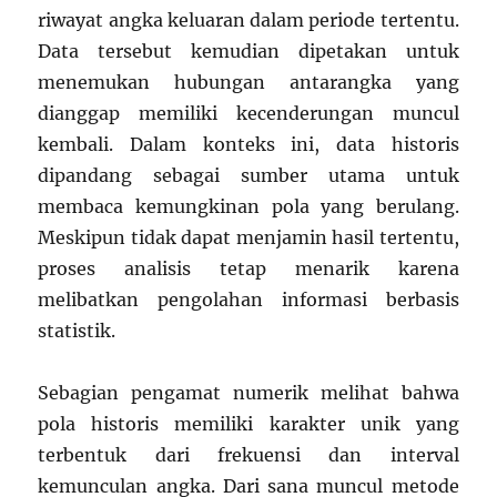
riwayat angka keluaran dalam periode tertentu.
Data tersebut kemudian dipetakan untuk
menemukan hubungan antarangka yang
dianggap memiliki kecenderungan muncul
kembali. Dalam konteks ini, data historis
dipandang sebagai sumber utama untuk
membaca kemungkinan pola yang berulang.
Meskipun tidak dapat menjamin hasil tertentu,
proses analisis tetap menarik karena
melibatkan pengolahan informasi berbasis
statistik.
Sebagian pengamat numerik melihat bahwa
pola historis memiliki karakter unik yang
terbentuk dari frekuensi dan interval
kemunculan angka. Dari sana muncul metode