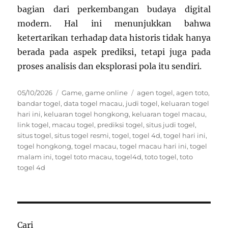
bagian dari perkembangan budaya digital
modern. Hal ini menunjukkan bahwa
ketertarikan terhadap data historis tidak hanya
berada pada aspek prediksi, tetapi juga pada
proses analisis dan eksplorasi pola itu sendiri.
Posted
Categories
Tags
05/10/2026
Game
,
game online
agen togel
,
agen toto
,
on
bandar togel
,
data togel macau
,
judi togel
,
keluaran togel
hari ini
,
keluaran togel hongkong
,
keluaran togel macau
,
link togel
,
macau togel
,
prediksi togel
,
situs judi togel
,
situs togel
,
situs togel resmi
,
togel
,
togel 4d
,
togel hari ini
,
togel hongkong
,
togel macau
,
togel macau hari ini
,
togel
malam ini
,
togel toto macau
,
togel4d
,
toto togel
,
toto
togel 4d
Cari