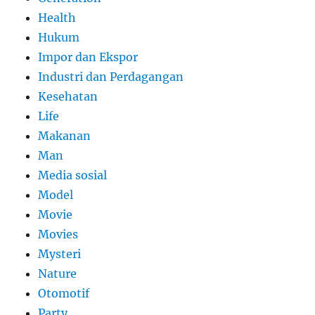
Health
Hukum
Impor dan Ekspor
Industri dan Perdagangan
Kesehatan
Life
Makanan
Man
Media sosial
Model
Movie
Movies
Mysteri
Nature
Otomotif
Party