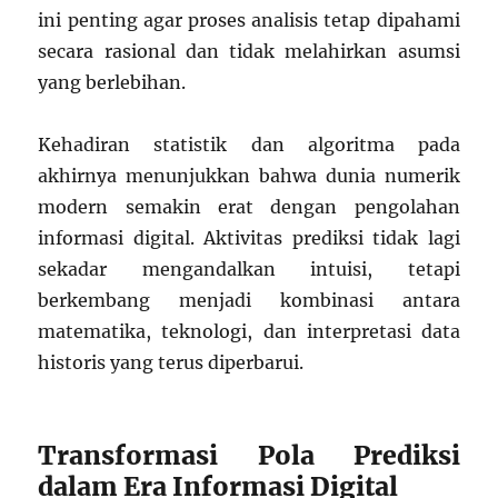
ini penting agar proses analisis tetap dipahami
secara rasional dan tidak melahirkan asumsi
yang berlebihan.
Kehadiran statistik dan algoritma pada
akhirnya menunjukkan bahwa dunia numerik
modern semakin erat dengan pengolahan
informasi digital. Aktivitas prediksi tidak lagi
sekadar mengandalkan intuisi, tetapi
berkembang menjadi kombinasi antara
matematika, teknologi, dan interpretasi data
historis yang terus diperbarui.
Transformasi Pola Prediksi
dalam Era Informasi Digital