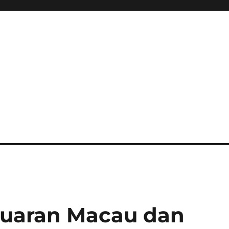
uaran Macau dan