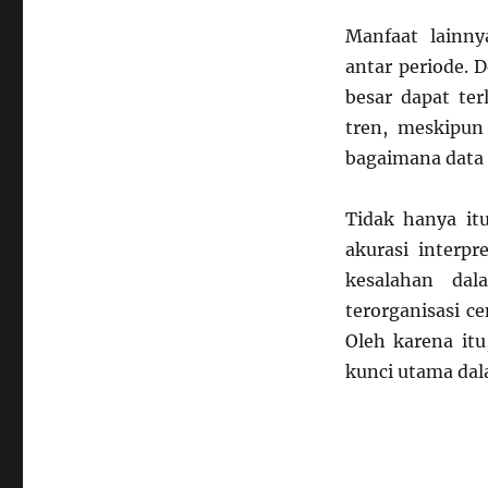
Manfaat lainn
antar periode. 
besar dapat ter
tren, meskipu
bagaimana data 
Tidak hanya it
akurasi interpr
kesalahan da
terorganisasi c
Oleh karena it
kunci utama dala