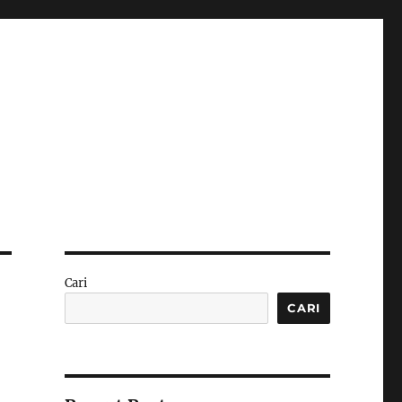
Cari
CARI