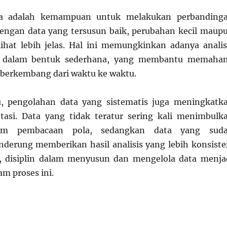
ya adalah kemampuan untuk melakukan perbanding
Dengan data yang tersusun baik, perubahan kecil maup
lihat lebih jelas. Hal ini memungkinkan adanya analis
n dalam bentuk sederhana, yang membantu memaha
berkembang dari waktu ke waktu.
u, pengolahan data yang sistematis juga meningkatk
etasi. Data yang tidak teratur sering kali menimbulk
lam pembacaan pola, sedangkan data yang sud
enderung memberikan hasil analisis yang lebih konsiste
u, disiplin dalam menyusun dan mengelola data menja
m proses ini.