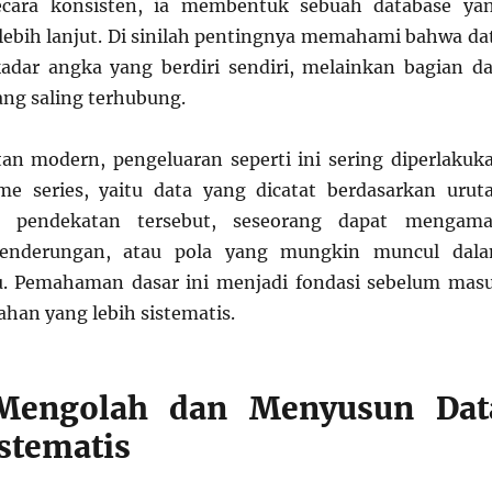
ecara konsisten, ia membentuk sebuah database ya
s lebih lanjut. Di sinilah pentingnya memahami bahwa da
adar angka yang berdiri sendiri, melainkan bagian da
ang saling terhubung.
n modern, pengeluaran seperti ini sering diperlakuk
me series, yaitu data yang dicatat berdasarkan urut
 pendekatan tersebut, seseorang dapat mengama
cenderungan, atau pola yang mungkin muncul dal
tu. Pemahaman dasar ini menjadi fondasi sebelum mas
ahan yang lebih sistematis.
Mengolah dan Menyusun Dat
istematis