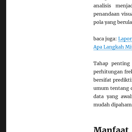
analisis menj
penandaan visu
pola yang berul
baca juga:
Lapor
Apa Langkah Mit
Tahap penting 
perhitungan fre
bersifat predik
umum tentang di
data yang awal
mudah dipahami
Manfaat 