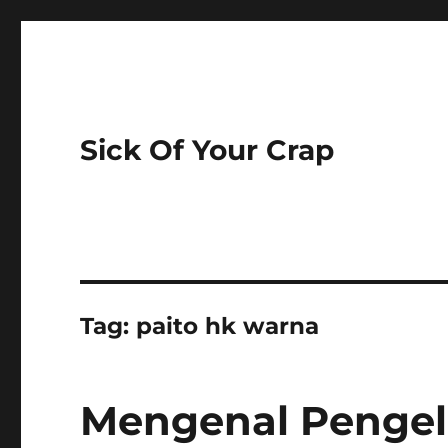
Sick Of Your Crap
Tag:
paito hk warna
Mengenal Pengel