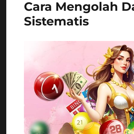
Cara Mengolah Da
Sistematis