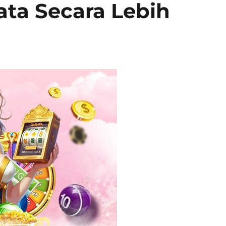
ta Secara Lebih