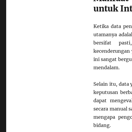
untuk Int
Ketika data pen
utamanya adala
bersifat pas
kecenderungan y
ini sangat berg
mendalam.
Selain itu, dat
keputusan berba
dapat mengeva
secara manual sa
mengapa pengo
bidang.