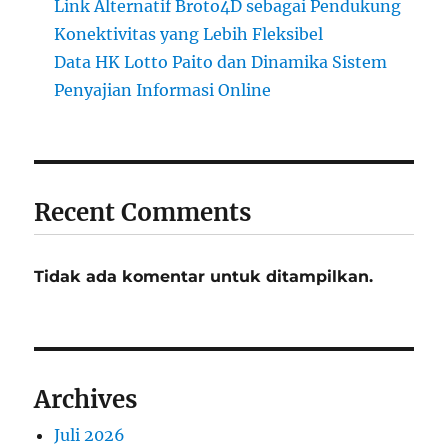
Link Alternatif Broto4D sebagai Pendukung
Konektivitas yang Lebih Fleksibel
Data HK Lotto Paito dan Dinamika Sistem
Penyajian Informasi Online
Recent Comments
Tidak ada komentar untuk ditampilkan.
Archives
Juli 2026