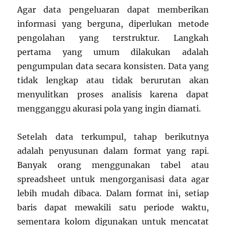
Agar data pengeluaran dapat memberikan
informasi yang berguna, diperlukan metode
pengolahan yang terstruktur. Langkah
pertama yang umum dilakukan adalah
pengumpulan data secara konsisten. Data yang
tidak lengkap atau tidak berurutan akan
menyulitkan proses analisis karena dapat
mengganggu akurasi pola yang ingin diamati.
Setelah data terkumpul, tahap berikutnya
adalah penyusunan dalam format yang rapi.
Banyak orang menggunakan tabel atau
spreadsheet untuk mengorganisasi data agar
lebih mudah dibaca. Dalam format ini, setiap
baris dapat mewakili satu periode waktu,
sementara kolom digunakan untuk mencatat