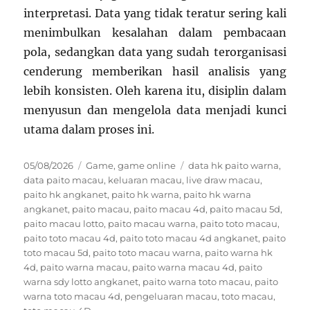
interpretasi. Data yang tidak teratur sering kali
menimbulkan kesalahan dalam pembacaan
pola, sedangkan data yang sudah terorganisasi
cenderung memberikan hasil analisis yang
lebih konsisten. Oleh karena itu, disiplin dalam
menyusun dan mengelola data menjadi kunci
utama dalam proses ini.
Posted
Categories
Tags
05/08/2026
Game
,
game online
data hk paito warna
,
on
data paito macau
,
keluaran macau
,
live draw macau
,
paito hk angkanet
,
paito hk warna
,
paito hk warna
angkanet
,
paito macau
,
paito macau 4d
,
paito macau 5d
,
paito macau lotto
,
paito macau warna
,
paito toto macau
,
paito toto macau 4d
,
paito toto macau 4d angkanet
,
paito
toto macau 5d
,
paito toto macau warna
,
paito warna hk
4d
,
paito warna macau
,
paito warna macau 4d
,
paito
warna sdy lotto angkanet
,
paito warna toto macau
,
paito
warna toto macau 4d
,
pengeluaran macau
,
toto macau
,