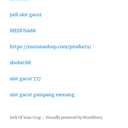
judi slot gacor
MEDUSA88
https://moranashop.com/products/
sbobet88
slot gacor 777
slot gacor gampang menang
Sick Of Your Crap
Proudly powered by WordPress