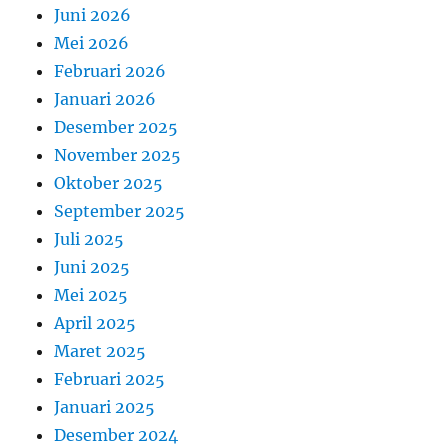
Juni 2026
Mei 2026
Februari 2026
Januari 2026
Desember 2025
November 2025
Oktober 2025
September 2025
Juli 2025
Juni 2025
Mei 2025
April 2025
Maret 2025
Februari 2025
Januari 2025
Desember 2024