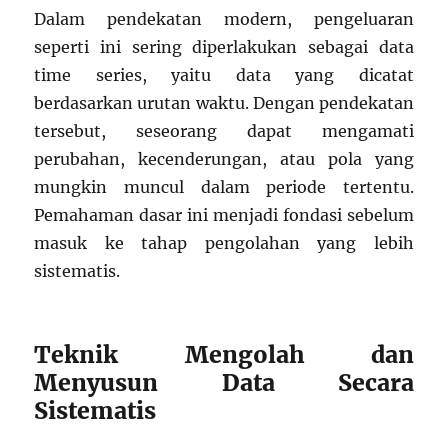
Dalam pendekatan modern, pengeluaran
seperti ini sering diperlakukan sebagai data
time series, yaitu data yang dicatat
berdasarkan urutan waktu. Dengan pendekatan
tersebut, seseorang dapat mengamati
perubahan, kecenderungan, atau pola yang
mungkin muncul dalam periode tertentu.
Pemahaman dasar ini menjadi fondasi sebelum
masuk ke tahap pengolahan yang lebih
sistematis.
Teknik Mengolah dan
Menyusun Data Secara
Sistematis