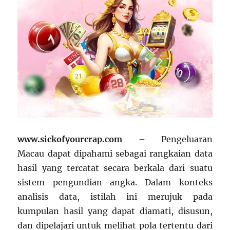
www.sickofyourcrap.com
– Pengeluaran
Macau dapat dipahami sebagai rangkaian data
hasil yang tercatat secara berkala dari suatu
sistem pengundian angka. Dalam konteks
analisis data, istilah ini merujuk pada
kumpulan hasil yang dapat diamati, disusun,
dan dipelajari untuk melihat pola tertentu dari