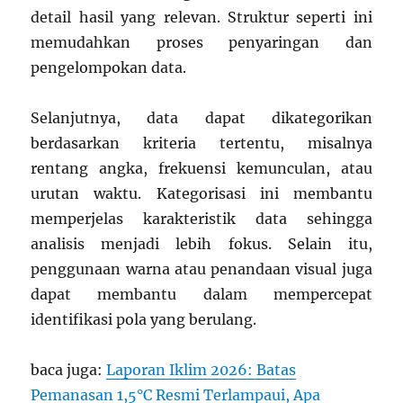
detail hasil yang relevan. Struktur seperti ini
memudahkan proses penyaringan dan
pengelompokan data.
Selanjutnya, data dapat dikategorikan
berdasarkan kriteria tertentu, misalnya
rentang angka, frekuensi kemunculan, atau
urutan waktu. Kategorisasi ini membantu
memperjelas karakteristik data sehingga
analisis menjadi lebih fokus. Selain itu,
penggunaan warna atau penandaan visual juga
dapat membantu dalam mempercepat
identifikasi pola yang berulang.
baca juga:
Laporan Iklim 2026: Batas
Pemanasan 1,5°C Resmi Terlampaui, Apa