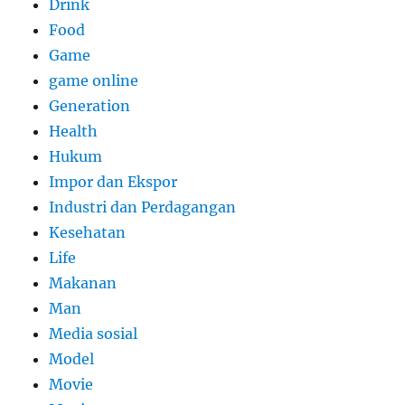
Drink
Food
Game
game online
Generation
Health
Hukum
Impor dan Ekspor
Industri dan Perdagangan
Kesehatan
Life
Makanan
Man
Media sosial
Model
Movie