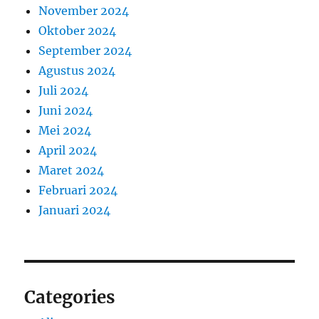
November 2024
Oktober 2024
September 2024
Agustus 2024
Juli 2024
Juni 2024
Mei 2024
April 2024
Maret 2024
Februari 2024
Januari 2024
Categories