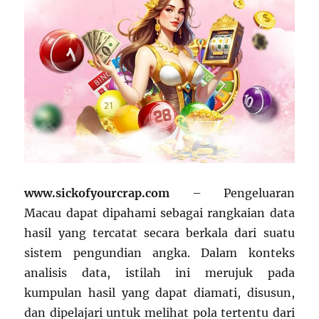
www.sickofyourcrap.com
– Pengeluaran
Macau dapat dipahami sebagai rangkaian data
hasil yang tercatat secara berkala dari suatu
sistem pengundian angka. Dalam konteks
analisis data, istilah ini merujuk pada
kumpulan hasil yang dapat diamati, disusun,
dan dipelajari untuk melihat pola tertentu dari