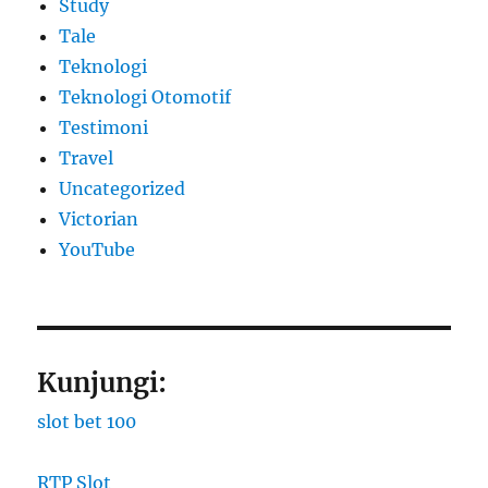
Study
Tale
Teknologi
Teknologi Otomotif
Testimoni
Travel
Uncategorized
Victorian
YouTube
Kunjungi:
slot bet 100
RTP Slot