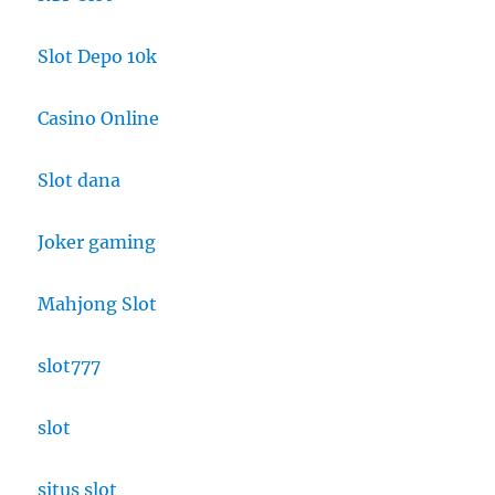
Slot Depo 10k
Casino Online
Slot dana
Joker gaming
Mahjong Slot
slot777
slot
situs slot