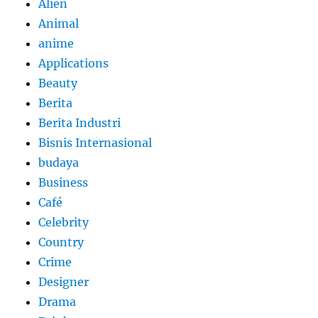
Alien
Animal
anime
Applications
Beauty
Berita
Berita Industri
Bisnis Internasional
budaya
Business
Café
Celebrity
Country
Crime
Designer
Drama