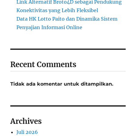
Link Alternatif Broto4D sebagai Pendukung
Konektivitas yang Lebih Fleksibel
Data HK Lotto Paito dan Dinamika Sistem
Penyajian Informasi Online
Recent Comments
Tidak ada komentar untuk ditampilkan.
Archives
Juli 2026