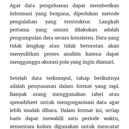
Agar data pengeluaran dapat memberikan
informasi yang berguna, diperlukan metode
pengolahan yang terstruktur. Langkah
pertama yang umum dilakukan adalah
pengumpulan data secara konsisten. Data yang
tidak lengkap atau tidak berurutan akan
menyulitkan proses analisis karena dapat
mengganggu akurasi pola yang ingin diamati.
Setelah data terkumpul, tahap berikutnya
adalah penyusunan dalam format yang rapi.
Banyak orang menggunakan tabel atau
spreadsheet untuk mengorganisasi data agar
lebih mudah dibaca. Dalam format ini, setiap
baris dapat mewakili satu periode waktu,
sementara kolom digunakan untuk mencatat