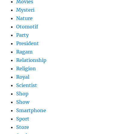
Movies
Mysteri
Nature
Otomotif
Party
President
Ragam
Relationship
Religion
Royal
Scientist
Shop
Show
Smartphone
Sport
Store