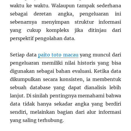
waktu ke waktu. Walaupun tampak sederhana
sebagai deretan angka, pengeluaran ini
sebenarnya menyimpan struktur informasi
yang cukup kompleks jika ditinjau dari
perspektif pengolahan data.
Setiap data
paito toto macau
yang muncul dari
pengeluaran memiliki nilai historis yang bisa
digunakan sebagai bahan evaluasi. Ketika data
dikumpulkan secara konsisten, ia membentuk
sebuah database yang dapat dianalisis lebih
lanjut. Di sinilah pentingnya memahami bahwa
data tidak hanya sekadar angka yang berdiri
sendiri, melainkan bagian dari alur informasi
yang saling terhubung.