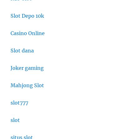
Slot Depo 10k
Casino Online
Slot dana
Joker gaming
Mahjong Slot
slot777
slot
situs slot