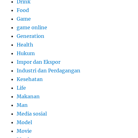
Drink
Food
Game
game online
Generation
Health
Hukum
Impor dan Ekspor
Industri dan Perdagangan
Kesehatan
Life
Makanan
Man
Media sosial
Model
Movie