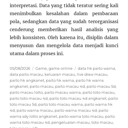
interpretasi. Data yang tidak teratur sering kali
menimbulkan kesalahan dalam pembacaan
pola, sedangkan data yang sudah terorganisasi
cenderung memberikan hasil analisis yang
lebih konsisten. Oleh karena itu, disiplin dalam
menyusun dan mengelola data menjadi kunci
utama dalam proses ini.
Posted
Categories
Tags
05/08/2026
Game
,
game online
data hk paito warna
,
on
data paito macau
,
keluaran macau
,
live draw macau
,
paito hk angkanet
,
paito hk warna
,
paito hk warna
angkanet
,
paito macau
,
paito macau 4d
,
paito macau 5d
,
paito macau lotto
,
paito macau warna
,
paito toto macau
,
paito toto macau 4d
,
paito toto macau 4d angkanet
,
paito
toto macau 5d
,
paito toto macau warna
,
paito warna hk
4d
,
paito warna macau
,
paito warna macau 4d
,
paito
warna sdy lotto angkanet
,
paito warna toto macau
,
paito
warna toto macau 4d
,
pengeluaran macau
,
toto macau
,