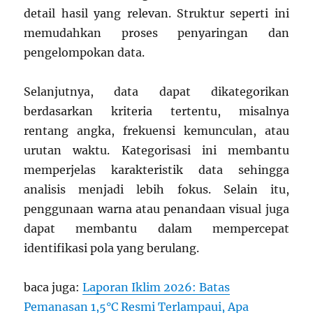
detail hasil yang relevan. Struktur seperti ini
memudahkan proses penyaringan dan
pengelompokan data.
Selanjutnya, data dapat dikategorikan
berdasarkan kriteria tertentu, misalnya
rentang angka, frekuensi kemunculan, atau
urutan waktu. Kategorisasi ini membantu
memperjelas karakteristik data sehingga
analisis menjadi lebih fokus. Selain itu,
penggunaan warna atau penandaan visual juga
dapat membantu dalam mempercepat
identifikasi pola yang berulang.
baca juga:
Laporan Iklim 2026: Batas
Pemanasan 1,5°C Resmi Terlampaui, Apa