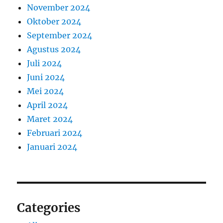
November 2024
Oktober 2024
September 2024
Agustus 2024
Juli 2024
Juni 2024
Mei 2024
April 2024
Maret 2024
Februari 2024
Januari 2024
Categories