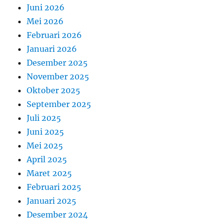
Juni 2026
Mei 2026
Februari 2026
Januari 2026
Desember 2025
November 2025
Oktober 2025
September 2025
Juli 2025
Juni 2025
Mei 2025
April 2025
Maret 2025
Februari 2025
Januari 2025
Desember 2024