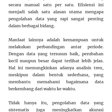
secara manual satu per satu. Efisiensi ini
menjadi salah satu alasan utama mengapa
pengolahan data yang rapi sangat penting
dalam berbagai bidang.
Manfaat lainnya adalah kemampuan untuk
melakukan perbandingan antar periode.
Dengan data yang tersusun baik, perubahan
kecil maupun besar dapat terlihat lebih jelas.
Hal ini memungkinkan adanya analisis tren,
meskipun dalam bentuk sederhana, yang
membantu memahami bagaimana data
berkembang dari waktu ke waktu.
Tidak hanya itu, pengolahan data yang
sistematis juga meningkatkan akurasi