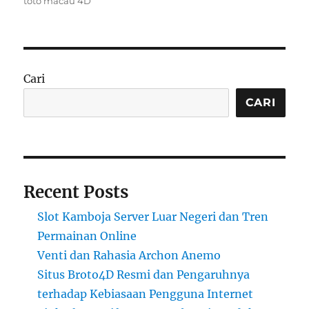
toto macau 4D
Cari
CARI
Recent Posts
Slot Kamboja Server Luar Negeri dan Tren
Permainan Online
Venti dan Rahasia Archon Anemo
Situs Broto4D Resmi dan Pengaruhnya
terhadap Kebiasaan Pengguna Internet