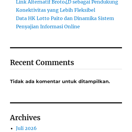
Link Alternatif Broto4D sebagai Pendukung
Konektivitas yang Lebih Fleksibel
Data HK Lotto Paito dan Dinamika Sistem
Penyajian Informasi Online
Recent Comments
Tidak ada komentar untuk ditampilkan.
Archives
Juli 2026