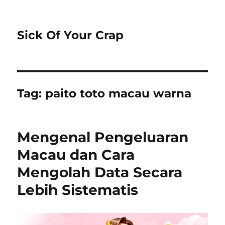
Sick Of Your Crap
Tag:
paito toto macau warna
Mengenal Pengeluaran
Macau dan Cara
Mengolah Data Secara
Lebih Sistematis