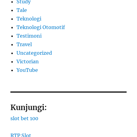
Study
Tale
Teknologi
Teknologi Otomotif
Testimoni
Travel
Uncategorized
Victorian
YouTube
Kunjungi:
slot bet 100
RTP Slot