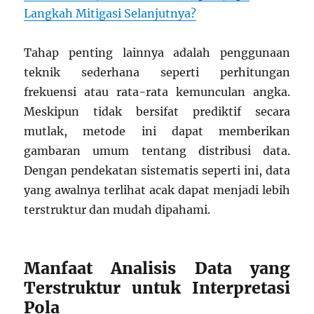
Langkah Mitigasi Selanjutnya?
Tahap penting lainnya adalah penggunaan
teknik sederhana seperti perhitungan
frekuensi atau rata-rata kemunculan angka.
Meskipun tidak bersifat prediktif secara
mutlak, metode ini dapat memberikan
gambaran umum tentang distribusi data.
Dengan pendekatan sistematis seperti ini, data
yang awalnya terlihat acak dapat menjadi lebih
terstruktur dan mudah dipahami.
Manfaat Analisis Data yang
Terstruktur untuk Interpretasi
Pola