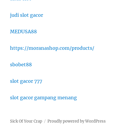
judi slot gacor
MEDUSA88
https://moranashop.com/products/
sbobet88
slot gacor 777
slot gacor gampang menang
Sick Of Your Crap
Proudly powered by WordPress