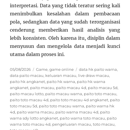
interpretasi. Data yang tidak teratur sering kali
menimbulkan kesalahan dalam pembacaan
pola, sedangkan data yang sudah terorganisasi
cenderung memberikan hasil analisis yang
lebih konsisten. Oleh karena itu, disiplin dalam
menyusun dan mengelola data menjadi kunci
utama dalam proses ini.
Posted
Categories
Tags
05/08/2026
Game
,
game online
data hk paito warna
,
on
data paito macau
,
keluaran macau
,
live draw macau
,
paito hk angkanet
,
paito hk warna
,
paito hk warna
angkanet
,
paito macau
,
paito macau 4d
,
paito macau 5d
,
paito macau lotto
,
paito macau warna
,
paito toto macau
,
paito toto macau 4d
,
paito toto macau 4d angkanet
,
paito
toto macau 5d
,
paito toto macau warna
,
paito warna hk
4d
,
paito warna macau
,
paito warna macau 4d
,
paito
warna sdy lotto angkanet
,
paito warna toto macau
,
paito
warna toto macau 4d
,
pengeluaran macau
,
toto macau
,