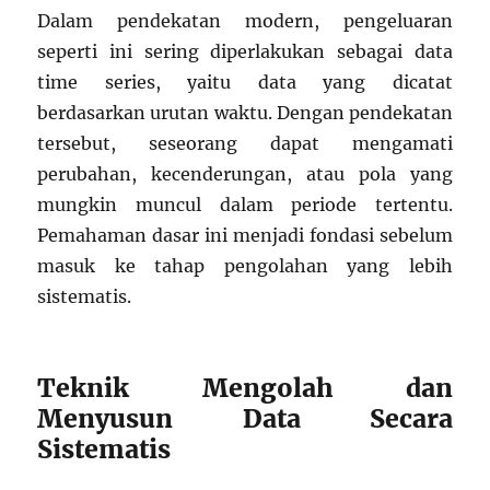
Dalam pendekatan modern, pengeluaran
seperti ini sering diperlakukan sebagai data
time series, yaitu data yang dicatat
berdasarkan urutan waktu. Dengan pendekatan
tersebut, seseorang dapat mengamati
perubahan, kecenderungan, atau pola yang
mungkin muncul dalam periode tertentu.
Pemahaman dasar ini menjadi fondasi sebelum
masuk ke tahap pengolahan yang lebih
sistematis.
Teknik Mengolah dan
Menyusun Data Secara
Sistematis