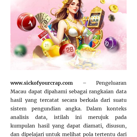
www.sickofyourcrap.com
– Pengeluaran
Macau dapat dipahami sebagai rangkaian data
hasil yang tercatat secara berkala dari suatu
sistem pengundian angka. Dalam konteks
analisis data, istilah ini merujuk pada
kumpulan hasil yang dapat diamati, disusun,
dan dipelajari untuk melihat pola tertentu dari