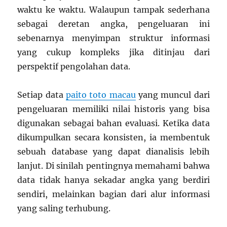
waktu ke waktu. Walaupun tampak sederhana
sebagai deretan angka, pengeluaran ini
sebenarnya menyimpan struktur informasi
yang cukup kompleks jika ditinjau dari
perspektif pengolahan data.
Setiap data
paito toto macau
yang muncul dari
pengeluaran memiliki nilai historis yang bisa
digunakan sebagai bahan evaluasi. Ketika data
dikumpulkan secara konsisten, ia membentuk
sebuah database yang dapat dianalisis lebih
lanjut. Di sinilah pentingnya memahami bahwa
data tidak hanya sekadar angka yang berdiri
sendiri, melainkan bagian dari alur informasi
yang saling terhubung.